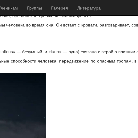
Ученикам
Группы
Галерея
Литература
двин, британский художник-сомнамбулист.
 человека во время сна. Он встает с кровати, разговаривает, с
aticus» — безумный, и «luna» — луна) связано с верой о влиянии 
ные способности человека: передвижение по опасным тропам, в т