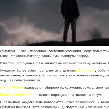
Лунатизм — это измененное состояние сознания, когда полностью
глаза, стеклянный взгляд вдаль, руки вытянуты вперед.
Известно, что лунные фазы влияют на нервную систему человека.
Лунатизм более всего проявляется в детстве.
До 7 лет
у ребенк
интуитивное, атманическое присутствуют в состоянии семян и дре
ощущая себя физически.
С 7 до 14 лет
развивается эфирное тело: эмоции, сексуальное чув
В последующие 7 лет
человек наращивает интеллект и разум.
С развитием каждого тела появляются новые возможности и тала
Лунатизм исчезает. Хотя возможны индивидуальные искажения энер