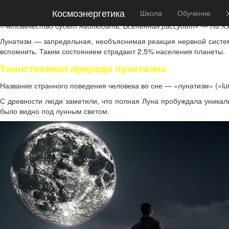
Космоэнергетика
Космоэнергетика
Школа
Обучение
Лунатизм — причины и особенности
«Человечество будет наблюдать, Вселенная рассудит» — Ли Хэ
Лунатизм — запредельная, необъяснимая реакция нервной системы
вспомнить. Таким состоянием страдают 2,5% населения планеты.
Таинственная природа лунатизма
Название странного поведения человека во сне — «лунатизм» («lun
С древности люди заметили, что полная Луна пробуждала уникаль
было видно под лунным светом.