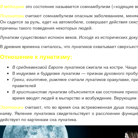
В медицине
это состояние называется сомнамбулизм («ходящие во 
Психиатры
считают сомнамбулизм опасным заболеванием, меняющи
Он садится за руль, едет на автомобиле, совершает действия секс
причины такого поведения некоторых людей.
Лунатизм существовал испокон веков. Исходя из исторических до
В древние времена считалось, что лунатиков охватывает сверхъес
Отношение к лунатизму:
В средневековой Европе
лунатиков сжигали на костре. Чаще
В индуизме и буддизме лунатизм — признак духовного пробу
Греки, египтяне, римлян
е считали лунатиков оракулами, пр
правителей
В христианстве
лунатизм объясняется как состояние прихож
время вводят людей в мытарство и возбуждение. Верующим 
Эзотерики
считают, что во время сна встревоженная душа покид
наяву. Явление лунатизма свидетельствует о расслоении функци
действует по картинкам сна лунатика.