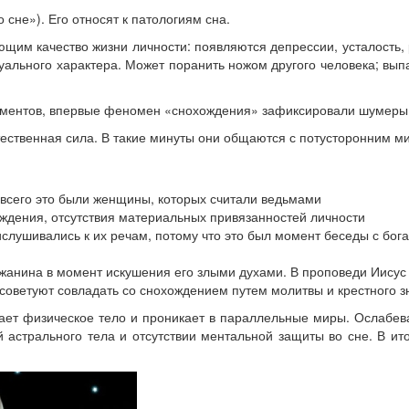
сне»). Его относят к патологиям сна.
м качество жизни личности: появляются депрессии, усталость, р
уального характера. Может поранить ножом другого человека; выпас
кументов, впервые феномен «снохождения» зафиксировали шумеры.
тественная сила. В такие минуты они общаются с потусторонним м
 всего это были женщины, которых считали ведьмами
ждения, отсутствия материальных привязанностей личности
ислушивались к их речам, потому что это был момент беседы с бог
анина в момент искушения его злыми духами. В проповеди Иисус Х
советуют совладать со снохождением путем молитвы и крестного з
ает физическое тело и проникает в параллельные миры. Ослабева
й астрального тела и отсутствии ментальной защиты во сне. В и