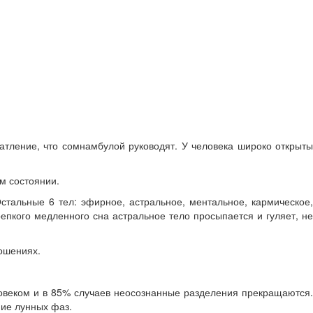
чатление, что сомнамбулой руководят. У человека широко открыты
м состоянии.
стальные 6 тел: эфирное, астральное, ментальное, кармическое
репкого медленного сна астральное тело просыпается и гуляет, не
ношениях.
ловеком и в 85% случаев неосознанные разделения прекращаются.
ние лунных фаз.