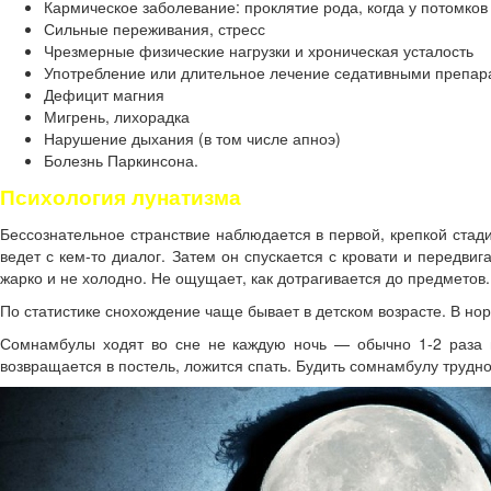
Кармическое заболевание: проклятие рода, когда у потомков
Сильные переживания, стресс
Чрезмерные физические нагрузки и хроническая усталость
Употребление или длительное лечение седативными препар
Дефицит магния
Мигрень, лихорадка
Нарушение дыхания (в том числе апноэ)
Болезнь Паркинсона.
Психология лунатизма
Бессознательное странствие наблюдается в первой, крепкой стади
ведет с кем-то диалог. Затем он спускается с кровати и передви
жарко и не холодно. Не ощущает, как дотрагивается до предметов.
По статистике снохождение чаще бывает в детском возрасте. В но
Сомнамбулы ходят во сне не каждую ночь — обычно 1-2 раза в 
возвращается в постель, ложится спать. Будить сомнамбулу трудно 