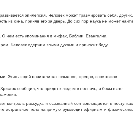
азвивается эпилепсия. Человек может травмировать себя, других.
ть из окна, приняв его за дверь. До сих пор наука не может найти
 О нем есть упоминания в мифах, Библии, Евангелии.
иром. Человек одержим злыми духами и приносит беду.
ами. Этих людей почитали как шаманов, жрецов, советников
ристос сообщил, что придет к людям в полночь, и бесы в это
намения.
ет контроль рассудка и осознанный сон воплощается в поступках
тоге астральное тело напрямую руководит эфирным и физическим,