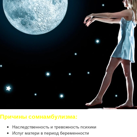
Причины сомнамбулизма:
Наследственность и тревожность психики
Испуг матери в период беременности