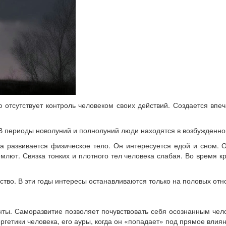
 отсутствует контроль человеком своих действий. Создается впе
 В периоды новолуний и полнолуний люди находятся в возбужденно
а развивается физическое тело. Он интересуется едой и сном. О
млют. Связка тонких и плотного тел человека слабая. Во время к
ство. В эти годы интересы останавливаются только на половых от
нты. Саморазвитие позволяет почувствовать себя осознанным че
гетики человека, его ауры, когда он «попадает» под прямое влия