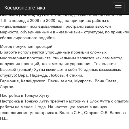
Космоэнергетика
Космоэнергетика
Высокая (тонкая) Хутта
Высокая (тонкая) Хутта.
Технология, разработанная Волковой
Т.В. в период с 2009 по 2020 год, на принципах работы с
«идеальными» исследованными пространствами высокой
мерности, объединенными в «квазиживые» структуры, по принципу
сбалансированного подобия.
Метод получения проекций
В работе используются упрощенные проекции сложных
многомерных пространств. Уникальным является как сам метод
получения проекций, так и метод их упрощения. Технология
Высокой (тонкой) Хутты включает в себя 10 единых квазиживых
структур: Вера, Надежда, Любовь, 4 стихии,
Гармония, Калейдоскоп, Песнь земли, Мудрость, Воин Света,
Ларгос.
Настройка в Тонкую Хутту
Настройка в Тонкую Хутту требует настройку в Блок Хутта с опытом
работы не менее 1 года. На настоящее время в данную
технологию могут настраивать Волков С.Н., Старков О.В. Валеева
Н.Е.