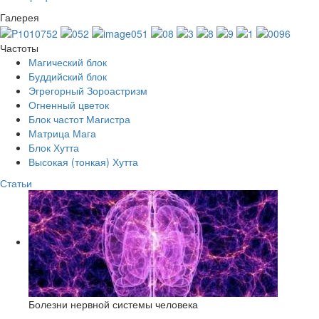
Галерея
Частоты
Магический блок
Буддийский блок
Эгрегорный Зороастризм
Огненный цветок
Блок частот Магистра
Матрица Мага
Блок Хутта
Высокая (тонкая) Хутта
Статьи
Болезни нервной системы человека