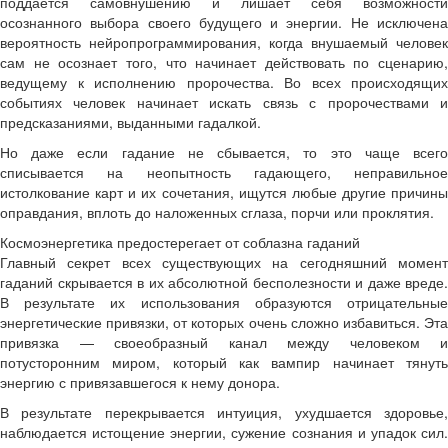
поддается самовнушению и лишает себя возможности
осознанного выбора своего будущего и энергии. Не исключена
вероятность нейропрограммирования, когда внушаемый человек
сам не осознает того, что начинает действовать по сценарию,
ведущему к исполнению пророчества. Во всех происходящих
событиях человек начинает искать связь с пророчествами и
предсказаниями, выданными гадалкой.
Но даже если гадание не сбывается, то это чаще всего
списывается на неопытность гадающего, неправильное
истолкование карт и их сочетания, ищутся любые другие причины
оправдания, вплоть до наложенных сглаза, порчи или проклятия.
Космоэнергетика предостерегает от соблазна гаданий
Главный секрет всех существующих на сегодняшний момент
гаданий скрывается в их абсолютной бесполезности и даже вреде.
В результате их использования образуются отрицательные
энергетические привязки, от которых очень сложно избавиться. Эта
привязка — своеобразный канал между человеком и
потусторонним миром, который как вампир начинает тянуть
энергию с привязавшегося к нему донора.
В результате перекрывается интуиция, ухудшается здоровье,
наблюдается истощение энергии, сужение сознания и упадок сил.