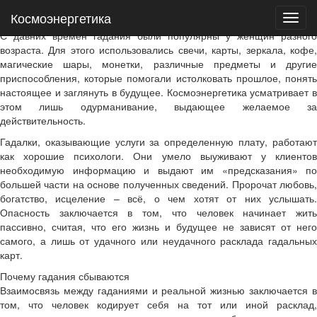
Космоэнергетика
Космоэнергетика
Гадания и почему они сбываются
С давних времен гадания были популярны у женщин разного
возраста. Для этого использовались свечи, карты, зеркала, кофе,
магические шары, монетки, различные предметы и другие
приспособления, которые помогали истолковать прошлое, понять
настоящее и заглянуть в будущее. Космоэнергетика усматривает в
этом лишь одурманивание, выдающее желаемое за
действительность.
Гадалки, оказывающие услуги за определенную плату, работают
как хорошие психологи. Они умело выуживают у клиентов
необходимую информацию и выдают им «предсказания» по
большей части на основе полученных сведений. Пророчат любовь,
богатство, исцеление – всё, о чем хотят от них услышать.
Опасность заключается в том, что человек начинает жить
пассивно, считая, что его жизнь и будущее не зависят от него
самого, а лишь от удачного или неудачного расклада гадальных
карт.
Почему гадания сбываются
Взаимосвязь между гаданиями и реальной жизнью заключается в
том, что человек кодирует себя на тот или иной расклад,