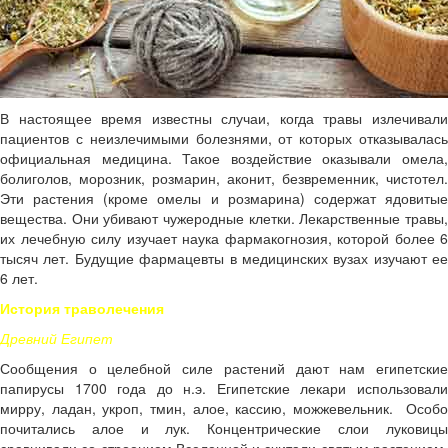
В настоящее время известны случаи, когда травы излечивали
пациентов с неизлечимыми болезнями, от которых отказывалась
официальная медицина. Такое воздействие оказывали омела,
болиголов, морозник, розмарин, аконит, безвременник, чистотел.
Эти растения (кроме омелы и розмарина) содержат ядовитые
вещества. Они убивают чужеродные клетки. Лекарственные травы,
их лечебную силу изучает наука фармакогнозия, которой более 6
тысяч лет. Будущие фармацевты в медицинских вузах изучают ее
6 лет.
История траволечения
Древний Египет
Сообщения о целебной силе растений дают нам египетские
папирусы 1700 года до н.э. Египетские лекари использовали
мирру, ладан, укроп, тмин, алое, кассию, можжевельник. Особо
почитались алое и лук. Концентрические слои луковицы