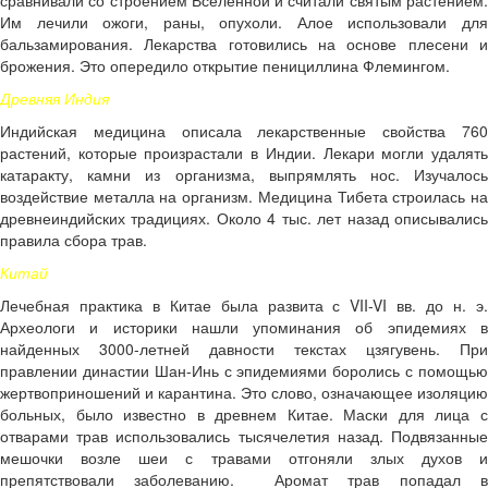
сравнивали со строением Вселенной и считали святым растением.
Им лечили ожоги, раны, опухоли. Алое использовали для
бальзамирования. Лекарства готовились на основе плесени и
брожения. Это опередило открытие пенициллина Флемингом.
Древняя Индия
Индийская медицина описала лекарственные свойства 760
растений, которые произрастали в Индии. Лекари могли удалять
катаракту, камни из организма, выпрямлять нос. Изучалось
воздействие металла на организм. Медицина Тибета строилась на
древнеиндийских традициях. Около 4 тыс. лет назад описывались
правила сбора трав.
Китай
Лечебная практика в Китае была развита с VII-VI вв. до н. э.
Археологи и историки нашли упоминания об эпидемиях в
найденных 3000-летней давности текстах цзягувень. При
правлении династии Шан-Инь с эпидемиями боролись с помощью
жертвоприношений и карантина. Это слово, означающее изоляцию
больных, было известно в древнем Китае. Маски для лица с
отварами трав использовались тысячелетия назад. Подвязанные
мешочки возле шеи с травами отгоняли злых духов и
препятствовали заболеванию. Аромат трав попадал в