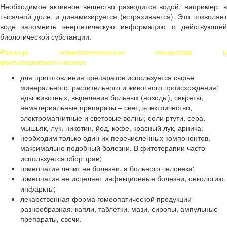
Необходимое активное вещество разводится водой, например, в
тысячной доле, и динамизируется (встряхивается). Это позволяет
воде запомнить энергетическую информацию о действующей
биологической субстанции.
Разница гомеопатического лекарства и
фитотерапевтического
для приготовления препаратов используется сырье
минерального, растительного и животного происхождения:
яды животных, выделения больных (нозоды), секреты,
нематериальные препараты – свет, электричество,
электромагнитные и световые волны; соли ртути, сера,
мышьяк, лук, никотин, йод, кофе, красный лук, арника;
необходим только один их перечисленных компонентов,
максимально подобный болезни. В фитотерапии часто
используется сбор трав;
гомеопатия лечит не болезни, а больного человека;
гомеопатия не исцеляет инфекционные болезни, онкологию,
инфаркты;
лекарственная форма гомеопатической продукции
разнообразная: капли, таблетки, мази, сиропы, ампульные
препараты, свечи.