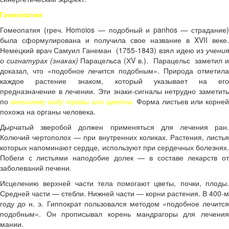
Гомеопатия
Гомеопатия (греч. Homoios — подобный и panhos — страдание)
была сформулирована и получила свое название в XVII веке.
Немецкий врач Самуил Ганеман (1755-1843) взял идею из
учения
о сигнатурах (знаках)
Парацельса (ХV в.). Парацельс заметил 
доказал, что «подобное лечится подобным». Природа отметила
каждое растение знаком, который указывает на его
предназначение в лечении. Эти знаки-сигналы нетрудно заметить
по
внешнему виду травы или цветка.
Форма листьев или корней
похожа на органы человека.
Дырчатый зверобой должен применяться для лечения ран.
Колючий чертополох — при внутренних коликах. Растения, листья
которых напоминают сердце, используют при сердечных болезнях.
Побеги с листьями наподобие долек — в составе лекарств от
заболеваний печени.
Исцелению верхней части тела помогают цветы, почки, плоды.
Средней части — стебли. Нижней части — корни растения. В 400-м
году до н. э. Гиппократ пользовался методом «подобное лечится
подобным». Он прописывал корень мандрагоры для лечения
мании.