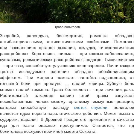
Трава болиголов
Зверобой, календула, бессмертник, ромашка обладают
антибактериальными, антисептическими свойствами. Помогают
при воспалениях органов дыхания, желудка, гинекологических
расстройствах. Кора осины, пижма — при кожных заболеваниях;
суставных, ревматических расстройствах; подагре. Тысячелистник
— при язве, способствует улучшению пищеварения. Почти каждое
третье исследуемое растение обладает обезболивающим
эффектом. При мигрени помогает настойка подснежника, от
головной боли при простуде — настой корицы. Зубную боль
снимет настой тимьяна. Трава болиголова — при лечении рака.
Растительный алкалоид каниин этой травы запускает
несвойственные человеческому организму иммунные реакции,
которые способствуют распаду
клеток опухоли
. Болиголо
является ядом нервно-паралитического действия. Может вызвать
судороги, паралич. В Древней Греции его применяли в качестве
яда для казни опасных преступников. Считается, что яд
болиголова послужил причиной смерти Сократа.