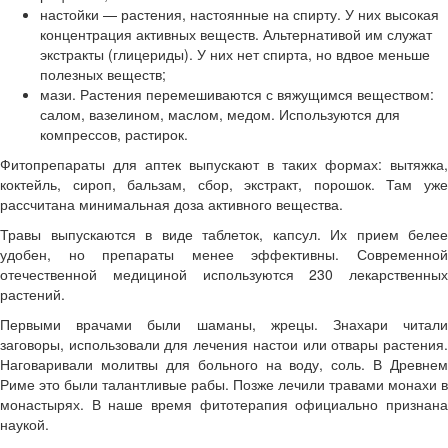
настойки — растения, настоянные на спирту. У них высокая
концентрация активных веществ. Альтернативой им служат
экстракты (глицериды). У них нет спирта, но вдвое меньше
полезных веществ;
мази. Растения перемешиваются с вяжущимся веществом:
салом, вазелином, маслом, медом. Используются для
компрессов, растирок.
Фитопрепараты для аптек выпускают в таких формах: вытяжка,
коктейль, сироп, бальзам, сбор, экстракт, порошок. Там уже
рассчитана минимальная доза активного вещества.
Травы выпускаются в виде таблеток, капсул. Их прием белее
удобен, но препараты менее эффективны. Современной
отечественной медициной используются 230 лекарственных
растений.
Первыми врачами были шаманы, жрецы. Знахари читали
заговоры, использовали для лечения настои или отвары растения.
Наговаривали молитвы для больного на воду, соль. В Древнем
Риме это были талантливые рабы. Позже лечили травами монахи в
монастырях. В наше время фитотерапия официально признана
наукой.