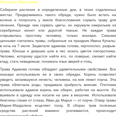
Ритуалы
сбора трав
Собирали растения в определенные дни, в тихих отдаленных
местах. Придерживаясь такого обряда, нужно было встать на
колени и попросить у земли благословения сорвать траву для
лечения. Прежде чем сорвать цветы, их окружали ожерельем из
серебряных монет или дорогой тканью. Не каждая трава
открывалась простому человеку, только знахарю. Самыми
ценными считались травы, собранные на праздник Ивана Купалы:
в ночь на 7 июля. Зацветали адамова голова, чертополох, разрыв-
трава. Юноши и девушки шли в лес искать цветок папоротника.
Человек, которому удастся найти его, по поверью, сможет найти
клад, стать невидимым, понимать язык зверей и птиц.
Трава Адамова голова обладает удивительными свойствами. Все
знахари использовали ее в своих обрядах. Корень позволяет
увидеть затаившуюся нечисть; человека, на ком лежит порча. Эта
трава облегчала роды, придавала храбрость воинам. Плотники
использовали адамов корень как оберег, работая на высоте. Ее
вшивали в одежду или носили на шее в мешочке. Использовали
Анютины глазки от сглаза, Иван да Марья — от порчи. Отвар травы
Мария-Магдалена исцеляет тоску. В сборах трав полезные
средства растений взаимно усиливаются, происходит
синергетический эффект.