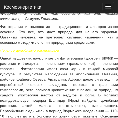
Космоэнергетика
Космоэнергетика
Фитотерапия и гомеопатия – одно и то же?
«Исцеляй так легко и так безопасно, как это только
возможно»,
–
Самуэль Ганенман.
Фитотерапия и гомеопатия — традиционное и альтернативное
лечение. Это все, что дает природа для нашего здоровья.
Организм человека не претерпел сильных изменений, как и
основные методики лечения природными средствами.
Лечение целебными растениями
Одной из древних наук считается фитотерапия (др.-греч. phyton —
растение и therapeia — «лечение» (траволечение)) — лечение
травами. Фитотерапия имеет свои корни в каждой мировой
культуре. В результате наблюдений за аборигенами Океании,
районов Крайнего Севера, Австралии, Африки делается вывод, что
первобытный человек накладывал повязки с травяными
компрессами, останавливал кровотечение с помощью природных
средств, употреблял настои от недугов и боли. В могилах
неандертальцев пещеры Шанидар (Ирак) найдены целебные
растения: алтей, мальва, золототысячник, тысячелистник.
Первобытные люди жили в период Вюрмского оледенения — 110-
10 тыс. лет до н.э. Условия их жизни были тяжелые. Основные