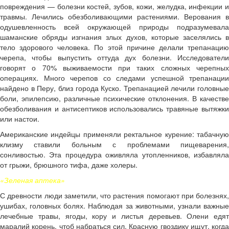
повреждения — болезни костей, зубов, кожи, желудка, инфекции и
травмы. Лечились обезболивающими растениями. Верования в
одушевленность всей окружающей природы подразумевала
шаманские обряды изгнания злых духов, которые заселялись в
тело здорового человека. По этой причине делали трепанацию
черепа, чтобы выпустить оттуда дух болезни. Исследователи
говорят о 70% выживаемости при таких сложных черепных
операциях. Много черепов со следами успешной трепанации
найдено в Перу, близ города Куско. Трепанацией лечили головные
боли, эпилепсию, различные психические отклонения. В качестве
обезболивания и антисептиков использовались травяные вытяжки
или настои.
Американские индейцы применяли ректальное курение: табачную
клизму ставили больным с проблемами пищеварения,
сонливостью. Эта процедура оживляла утопленников, избавляла
от грыжи, брюшного тифа, даже холеры.
«Зеленая аптека»
С древности люди заметили, что растения помогают при болезнях,
ушибах, головных болях. Наблюдая за животными, узнали важные
лечебные травы, ягоды, кору и листья деревьев. Олени едят
маралий корень, чтоб набраться сил. Красную гвоздику ищут, когда