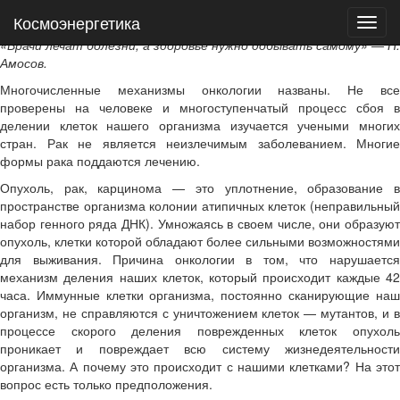
Космоэнергетика
Космоэнергетика
Онкология: что нужно знать и чему верить
«Врачи лечат болезни, а здоровье нужно добывать самому»
— Н.
Амосов.
Многочисленные механизмы онкологии названы. Не все
проверены на человеке и многоступенчатый процесс сбоя в
делении клеток нашего организма изучается учеными многих
стран. Рак не является неизлечимым заболеванием. Многие
формы рака поддаются лечению.
Опухоль, рак, карцинома — это уплотнение, образование в
пространстве организма колонии атипичных клеток (неправильный
набор генного ряда ДНК). Умножаясь в своем числе, они образуют
опухоль, клетки которой обладают более сильными возможностями
для выживания. Причина онкологии в том, что нарушается
механизм деления наших клеток, который происходит каждые 42
часа. Иммунные клетки организма, постоянно сканирующие наш
организм, не справляются с уничтожением клеток — мутантов, и в
процессе скорого деления поврежденных клеток опухоль
проникает и повреждает всю систему жизнедеятельности
организма. А почему это происходит с нашими клетками? На этот
вопрос есть только предположения.