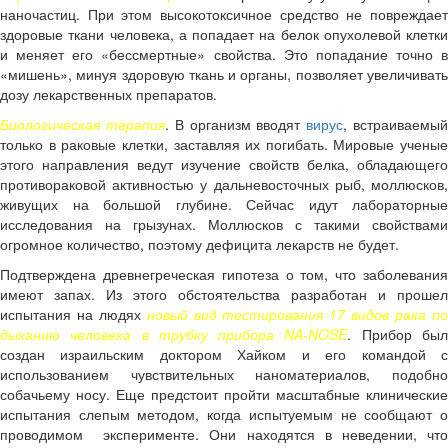
наночастиц. При этом высокотоксичное средство не повреждает
здоровые ткани человека, а попадает на белок опухолевой клетки
и меняет его «бессмертные» свойства. Это попадание точно в
«мишень», минуя здоровую ткань и органы, позволяет увеличивать
дозу лекарственных препаратов.
Биологическая терапия
. В организм вводят
вирус
, встраиваемы
только в раковые клетки, заставляя их погибать. Мировые ученые
этого направления ведут изучение свойств белка, обладающего
противораковой активностью у дальневосточных рыб, моллюсков,
живущих на большой глубине. Сейчас идут лабораторные
исследования на грызунах. Моллюсков с такими свойствами
огромное количество, поэтому дефицита лекарств не будет.
Подтверждена древнегреческая гипотеза о том, что заболевания
имеют запах. Из этого обстоятельства разработан и прошел
испытания на людях
новый вид тестирования 17 видов рака п
дыханию человека в трубку прибора NA-NOSE
. Прибор бы
создан израильским доктором Хайком и его командой с
использованием чувствительных наноматериалов, подобно
собачьему носу. Еще предстоит пройти масштабные клинические
испытания слепым методом, когда испытуемым не сообщают о
проводимом эксперименте. Они находятся в неведении, что