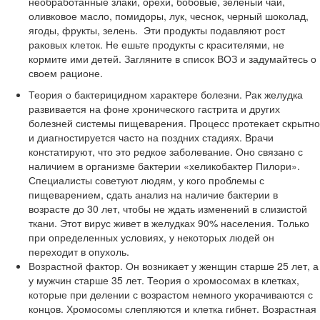
необработанные злаки, орехи, бобовые, зеленый чай,
оливковое масло, помидоры, лук, чеснок, черный шоколад,
ягоды, фрукты, зелень. Эти продукты подавляют рост
раковых клеток. Не ешьте продукты с красителями, не
кормите ими детей. Загляните в список ВОЗ и задумайтесь о
своем рационе.
Теория о бактерицидном характере болезни. Рак желудка
развивается на фоне хронического гастрита и других
болезней системы пищеварения. Процесс протекает скрытно
и диагностируется часто на поздних стадиях. Врачи
констатируют, что это редкое заболевание. Оно связано с
наличием в организме бактерии «хеликобактер Пилори».
Специалисты советуют людям, у кого проблемы с
пищеварением, сдать анализ на наличие бактерии в
возрасте до 30 лет, чтобы не ждать изменений в слизистой
ткани. Этот вирус живет в желудках 90% населения. Только
при определенных условиях, у некоторых людей он
переходит в опухоль.
Возрастной фактор. Он возникает у женщин старше 25 лет, а
у мужчин старше 35 лет. Теория о хромосомах в клетках,
которые при делении с возрастом немного укорачиваются с
концов. Хромосомы слепляются и клетка гибнет. Возрастная