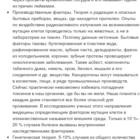
из причин лейкемии.
Производственные факторы. Теория о радиации и опасных
бытовых приборах, вещах, где находится пропилен. Опыты
по воздействию радиоактивного излучения на возникновение
мутации клеток проводились только на животных, а не в
лаборатории на тканях. Поэтому данные неточные. Бытовые
факторы таковы: бутилированная в пластике вода,
рафинированное масло, зубная паста, дезодоранты, фреон
из холодильников, коронки, зубные протезы провоцируют
онкологические заболевания. Также асбест, компоненты
табачного дыма, никель, хром, бензол, мышьяк и его
соединения и др. вещества. Канцерогены могут оказываться
в косметике, пище, в ряде промышленных производств.
Сейчас практически невозможно избежать попадания
токсинов в наш организм, где бы вы ни жили. Наша планета с
каждым днем становится все более опасной для
проживания. В исследованиях ученых этого направления
медицины определяющим фактором мутации клеток в
злокачественные называется внешняя среда. Только в 10 %–
20 % случаев болезни вызваны внутренними
наследственными факторами.
Генетическая теория. 5-10% случаев из общего количества