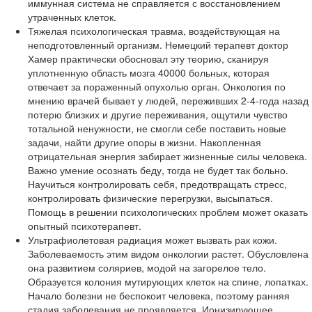
иммунная система не справляется с восстановлением
утраченных клеток.
Тяжелая психологическая травма, воздействующая на
неподготовленный организм. Немецкий терапевт доктор
Хамер практически обосновал эту теорию, сканируя
уплотненную область мозга 40000 больных, которая
отвечает за пораженный опухолью орган. Онкология по
мнению врачей бывает у людей, переживших 2-4-года назад
потерю близких и другие переживания, ощутили чувство
тотальной ненужности, не смогли себе поставить новые
задачи, найти другие опоры в жизни. Накопленная
отрицательная энергия забирает жизненные силы человека.
Важно умение осознать беду, тогда не будет так больно.
Научиться контролировать себя, предотвращать стресс,
контролировать физические перегрузки, высыпаться.
Помощь в решении психологических проблем может оказать
опытный психотерапевт.
Ультрафиолетовая радиация может вызвать рак кожи.
Заболеваемость этим видом онкологии растет. Обусловлена
она развитием соляриев, модой на загорелое тело.
Образуется колония мутирующих клеток на спине, лопатках.
Начало болезни не беспокоит человека, поэтому ранняя
стадия заболевания не проявляется. Ионизирующее