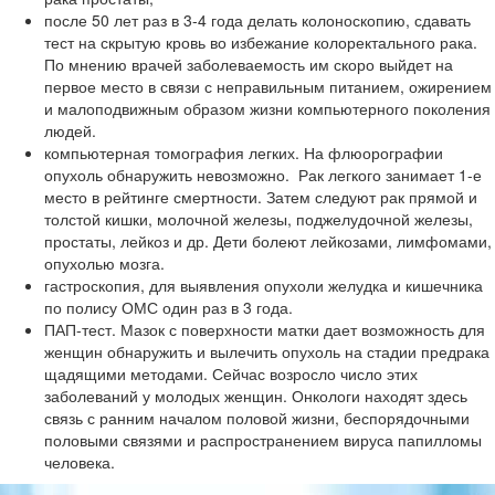
после 50 лет раз в 3-4 года делать колоноскопию, сдавать
тест на скрытую кровь во избежание колоректального рака.
По мнению врачей заболеваемость им скоро выйдет на
первое место в связи с неправильным питанием, ожирением
и малоподвижным образом жизни компьютерного поколения
людей.
компьютерная томография легких. На флюорографии
опухоль обнаружить невозможно. Рак легкого занимает 1-е
место в рейтинге смертности. Затем следуют рак прямой и
толстой кишки, молочной железы, поджелудочной железы,
простаты, лейкоз и др. Дети болеют лейкозами, лимфомами,
опухолью мозга.
гастроскопия, для выявления опухоли желудка и кишечника
по полису ОМС один раз в 3 года.
ПАП-тест. Мазок с поверхности матки дает возможность для
женщин обнаружить и вылечить опухоль на стадии предрака
щадящими методами. Сейчас возросло число этих
заболеваний у молодых женщин. Онкологи находят здесь
связь с ранним началом половой жизни, беспорядочными
половыми связями и распространением вируса папилломы
человека.