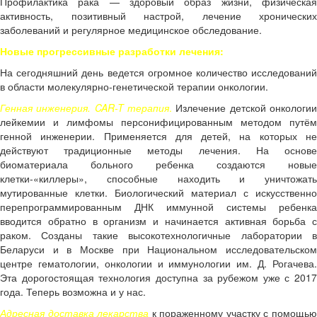
Профилактика рака — здоровый образ жизни, физическая
активность, позитивный настрой, лечение хронических
заболеваний и регулярное медицинское обследование.
Новые прогрессивные разработки лечения:
На сегодняшний день ведется огромное количество исследований
в области молекулярно-генетической терапии онкологии.
Генная инженерия. CAR-T терапия
.
Излечение детской онкологи
лейкемии и лимфомы персонифицированным методом путём
генной инженерии. Применяется для детей, на которых не
действуют традиционные методы лечения. На основе
биоматериала больного ребенка создаются новые
клетки-«киллеры», способные находить и уничтожать
мутированные клетки. Биологический материал с искусственно
перепрограммированным ДНК иммунной системы ребенка
вводится обратно в организм и начинается активная борьба с
раком. Созданы такие высокотехнологичные лаборатории в
Беларуси и в Москве при Национальном исследовательском
центре гематологии, онкологии и иммунологии им. Д. Рогачева.
Эта дорогостоящая технология доступна за рубежом уже с 2017
года. Теперь возможна и у нас.
Адресная доставка лекарства
к пораженному участку с помощь