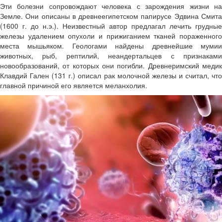
Эти болезни сопровождают человека с зарождения жизни на
Земле. Они описаны в древнеегипетском папирусе Эдвина Смита
(1600 г. до н.э.). Неизвестный автор предлагал лечить грудные
железы удалением опухоли и прижиганием тканей пораженного
места мышьяком. Геологами найдены древнейшие мумии
животных, рыб, рептилий, неандертальцев с признаками
новообразований, от которых они погибли. Древнеримский медик
Клавдий Гален (131 г.) описал рак молочной железы и считал, что
главной причиной его является меланхолия.