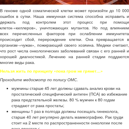
В геноме одной соматической клетки может произойти до 10 000
ошибок в сутки. Наша иммунная система способна исправить и
держать под контролем этот процесс при помощи
клеток-«киллеров», уничтожающих мутантов. Но под влиянием
всех перечисленных факторов при ослаблении иммунитета
происходит сбой, перерождение клетки. Она превращается в
организм-«чужак», пожирающий своего хозяина. Медики считают,
что рост числа онкологических заболеваний связан с его ранней и
хорошей диагностикой. Лечению на ранней стадии поддаются
многие виды рака.
Нельзя жить по принципу «пока гром не грянет…»
Проходите медосмотр по полису ОМС.
мужчины старше 45 лет должны сдавать анализ крови на
простатический специфический антиген (ПСА) во избежание
рака предстательной железы. 80 % мужчин к 80 годам
страдают от рака простаты;
женщины 1 раз в полгода должны посещать гинеколога,
старше 40 лет регулярно делать маммографию. Рак груди
стоит на 2 месте по распространенности онкологии после
рака простаты;