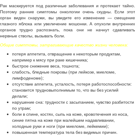
Рак маскируется под различные заболевания и протекает тайно.
Поэтому ранние симптомы онкологии очень скудны. Если этот
орган виден снаружи, вы увидите его изменение — смещение
глазного яблока или увеличение мошонки. А опухоли внутренних
органов трудно распознать, пока они не начнут сдавливать
нервные стволы, вызывать боли.
Общие симптомы, затрагивающие качество жизни человека:
потеря аппетита, отвращение к некоторым продуктам,
например к мясу при раке кишечника;
быстрое снижение веса, тошнота;
слабость, бледные покровы (при лейкозе, миеломе,
лимфоденоме);
отсутствие аппетита, усталость, потеря работоспособности:
становится трудновыполнимым то, что вы без усилий
делали;
нарушение сна: трудности с засыпанием, чувство разбитости
по утрам;
боли в спине, костях, сыпь на коже, кровотечения из носа,
синие пятна на коже при малейшем надавливании,
холодные руки и ноги (при миеломе, лейкемии);
повышенная температура тела без видимых причин.