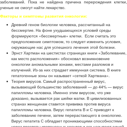
заболеваний. Пока не найдена причина перерождения клетки,
ученые не смогут найти лекарство.
Факторы и симптомы развития онкологии:
Древний геном биологии человека, рассчитанный на
бессмертие. На фоне ухудшающихся условий среды
формируются «бессмертные» клетки. Если считать это
предположение симптомом, то следует изменить условия,
окружающие нас для успешного лечения этой болезни.
Эрнст Хартман на шестистах страницах книги «Заболевание,
как место расположения» обосновал возникновение
онкологии аномальными зонами, местами разломов и
излучений. Из-за них страдает иммунная система. В книге
гепатогенные зоны он называет «сеткой Хартмана».
Теория вирусов. Самый распространенный вирус,
вызывающий большинство заболеваний — до 44% — вирус
папилломы человека. Именно этим вирусом, что уже
доказано, вызывается рак шейки матки. В цивилизованных
странах женщинам ставится прививка против вируса
папилломы человека. Вирус гепатита В и С приводят к
заболеванию печени, затем перерастающего в онкологию.
Вирус гепатита С обладает проникающими способностями
через просветы кровеносных сосудов и его называют одной