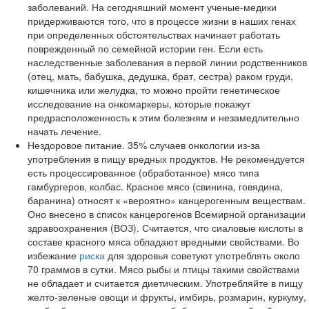
заболеваний. На сегодняшний момент ученые-медики
придерживаются того, что в процессе жизни в наших генах
при определенных обстоятельствах начинает работать
поврежденный по семейной истории ген. Если есть
наследственные заболевания в первой линии родственников
(отец, мать, бабушка, дедушка, брат, сестра) раком груди,
кишечника или желудка, то можно пройти генетическое
исследование на онкомаркеры, которые покажут
предрасположенность к этим болезням и незамедлительно
начать лечение.
Нездоровое питание. 35% случаев онкологии из-за
употребления в пищу вредных продуктов. Не рекомендуется
есть процессированное (обработанное) мясо типа
гамбургеров, колбас. Красное мясо (свинина, говядина,
баранина) относят к «вероятно» канцерогенным веществам.
Оно внесено в список канцерогенов Всемирной организации
здравоохранения (ВОЗ). Считается, что сиаловые кислоты в
составе красного мяса обладают вредными свойствами. Во
избежание
риска
для здоровья советуют употреблять около
70 граммов в сутки. Мясо рыбы и птицы такими свойствами
не обладает и считается диетическим. Употребляйте в пищу
желто-зеленые овощи и фрукты, имбирь, розмарин, куркуму,