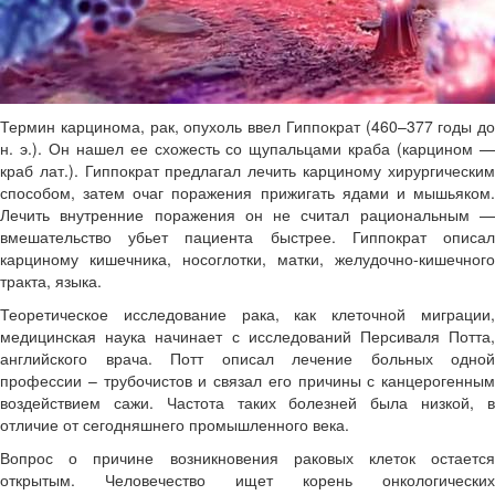
Термин карцинома, рак, опухоль ввел Гиппократ (460–377 годы до
н. э.). Он нашел ее схожесть со щупальцами краба (карцином —
краб лат.). Гиппократ предлагал лечить карциному хирургическим
способом, затем очаг поражения прижигать ядами и мышьяком.
Лечить внутренние поражения он не считал рациональным —
вмешательство убьет пациента быстрее. Гиппократ описал
карциному кишечника, носоглотки, матки, желудочно-кишечного
тракта, языка.
Теоретическое исследование рака, как клеточной миграции,
медицинская наука начинает с исследований Персиваля Потта,
английского врача. Потт описал лечение больных одной
профессии – трубочистов и связал его причины с канцерогенным
воздействием сажи. Частота таких болезней была низкой, в
отличие от сегодняшнего промышленного века.
Вопрос о причине возникновения раковых клеток остается
открытым. Человечество ищет корень онкологических