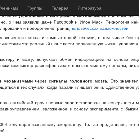
Ученикам
Группы
Галерея
Литература
 области
управления приборами и механизмами
при помощи
с
ьно, о чем заявили даже Facebook и Илон Маск. Технология ней
улирования и преодоление границ
человеческих возможностей
.
овеческого мозга и компьютерной техники, в том числе без п
чностями это реальный шанс вести полноценную жизнь, управляя
ьютеру и мозгу, допускает обмен информацией на основе энц
чески компьютер расшифровывает посылаемые ему сигналы, читае
и механизмами
через
сигналы головного мозга.
Это значите
аться в тех случаях, когда паралич лишает речи. Единственное у
огда английский врач впервые зарегистрировал на поверхности м
 радиоуправлением, заложенное в основу эксперимента с быка
04 году парализованному американцу. Только представляя, что о
ой.