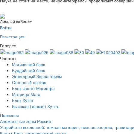
Наука не стоит на месте, нейроинтерфейсы продолжают совершенс
Личный кабинет
Войти
Регистрация
Галерея
Частоты
Магический блок
Буддийский блок
Эгрегорный Зороастризм
Огненный цветок
Блок частот Магистра
Матрица Мага
Блок Хутта
Высокая (тонкая) Хутта
Полезное
Аномальные зоны России
Устройство вселенной: темная материя, темная энергия, гравитац
Карты Таро, эзотерический смысл