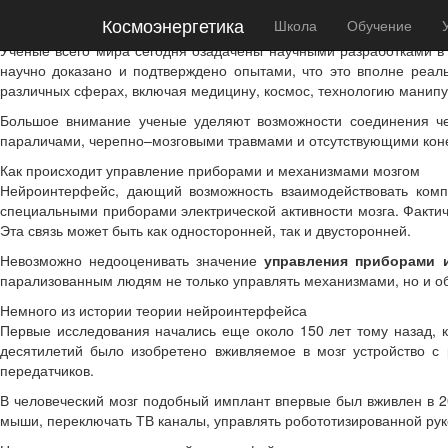
Космоэнергетика
Космоэнергетика
Школа
Обучение
Управление приборами с помощью сигналов головного мозга
Ученые всего мира сегодня озадачены научными разработками в
научно доказано и подтверждено опытами, что это вполне реал
различных сферах, включая медицину, космос, технологию манип
Большое внимание ученые уделяют возможности соединения чел
параличами, черепно–мозговыми травмами и отсутствующими коне
Как происходит управление приборами и механизмами мозгом
Нейроинтерфейс, дающий возможность взаимодействовать комп
специальными приборами электрической активности мозга. Факти
Эта связь может быть как односторонней, так и двусторонней.
Невозможно недооценивать значение
управления приборами 
парализованным людям не только управлять механизмами, но и общ
Немного из истории теории нейроинтерфейса
Первые исследования начались еще около 150 лет тому назад, к
десятилетий было изобретено вживляемое в мозг устройство с
передатчиков.
В человеческий мозг подобный имплант впервые был вживлен в 20
мыши, переключать ТВ каналы, управлять робототизированной рук