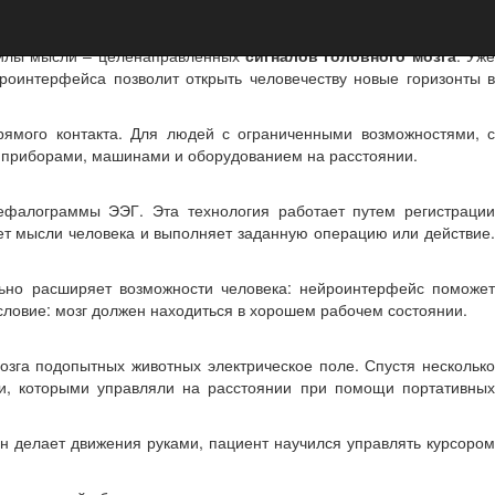
илы мысли –
целенаправленных
сигналов головного мозга
. Уж
роинтерфейса позволит открыть человечеству новые горизонты в
рямого контакта. Для людей с ограниченными возможностями, с
 приборами, машинами и оборудованием на расстоянии.
ефалограммы ЭЭГ. Эта технология работает путем регистрации
т мысли человека и выполняет заданную операцию или действие.
льно расширяет возможности человека: нейроинтерфейс поможе
словие: мозг должен находиться в хорошем рабочем состоянии.
озга подопытных животных электрическое поле. Спустя несколько
ми, которыми управляли на расстоянии при помощи портативных
н делает движения руками, пациент научился управлять курсором