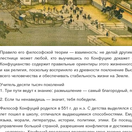
Правило его философской теории — взаимность: не делай другим
лестнице может любой, кто выучившись по Конфуцию докажет с
Конфуцианство содержит правильные ориентиры этого жизненного
и как религия, поскольку восприняло из древности поклонение 
всего человечества и обеспечивать стабильность жизни на Земле.
Учитель десяти тысяч поколений
1. Три пути ведут к знанию: размышление — самый благородный, 
2. Если ты ненавидишь — значит, тебя победили.
Философ Конфуций родился в 551 г. до н.э. С детства выделялся
лет пошел в школу, отличался выдающимися способностями. Ему
языка, морали, литературы, истории, политики, этики. Ее пос
управление большой страной, разрешение конфликтов и достижение 
— человека». Конфуций предложил правителям свою теорию орга