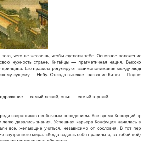
 того, чего не желаешь, чтобы сделали тебе. Основное положени
вою нужность стране. Китайцы — прагматичная нация. Высоко 
 принципа. Его правила регулируют взаимопонимания между людь
Высшему сущему — Небу. Отсюда вытекает название Китая — Подне
подражание — самый легкий, опыт — самый горький.
 среди сверстников необычным поведением. Все время Конфуций т
 легко давались знания. Успешная карьера Конфуция началась в
ещали все, желающие учиться, независимо от сословия. В тот 
внутреннего мира. «Когда ведешь себя правильно, за тобой пойдут
низации гармоничного общества.