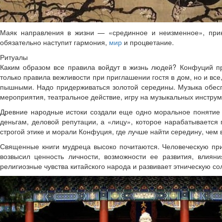
Маяк направления в жизни — «срединное и неизменное», прин
обязательно наступит гармония,
мир
и процветание.
Ритуалы
Каким образом все правила войдут в жизнь людей? Конфуций пр
только правила вежливости при приглашении гостя в дом, но и вс
пышными. Надо придерживаться золотой середины. Музыка обесп
мероприятия, театральное действие, игру на музыкальных инструм
Древние народные истоки создали еще одно моральное понятие —
деньгам, деловой репутации, а «лицу», которое нарабатывается 
строгой этике и морали Конфуция, где лучше найти середину, чем 
Священные книги мудреца высоко почитаются. Человеческую прир
возвысил ценность личности, возможности ее развития, влия
религиозные чувства китайского народа и развивает этническую со