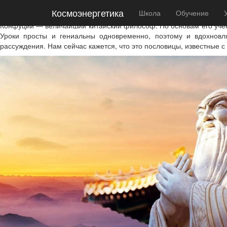
Космоэнергетика
Космоэнергетика
Школа
Обучение
Мудрость Конфуция — Путь жизни человека
Конфуций — величайший китайский философ. По основам его учени
Уроки просты и гениальны одновременно, поэтому и вдохновля
рассуждения. Нам сейчас кажется, что это пословицы, известные с