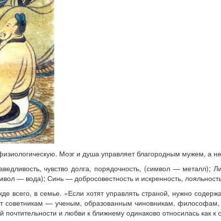
физиологическую. Мозг и душа управляет благородным мужем, а не
едливость, чувство долга, порядочность, (символ — металл); Л
мвол — вода); Синь — добросовестность и искренность, лояльность
е всего, в семье. «Если хотят управлять страной, нужно содержа
т советникам — ученым, образованным чиновникам, философам, 
почтительности и любви к ближнему одинаково относилась как к се