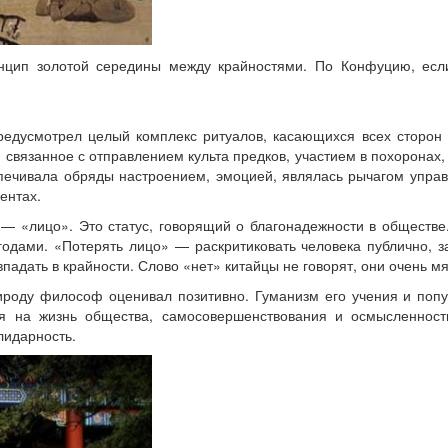
цип золотой середины между крайностями. По Конфуцию, если
едусмотрел целый комплекс ритуалов, касающихся всех сторон 
е, связанное с отправлением культа предков, участием в похорона
ечивала обряды настроением, эмоцией, являлась рычагом управ
ентах.
 «лицо». Это статус, говорящий о благонадежности в обществе.
годами. «Потерять лицо» — раскритиковать человека публично, з
впадать в крайности. Слово «нет» китайцы не говорят, они очень м
оду философ оценивал позитивно. Гуманизм его учения и популя
ния на жизнь общества, самосовершенствования и осмысленнос
лидарность.