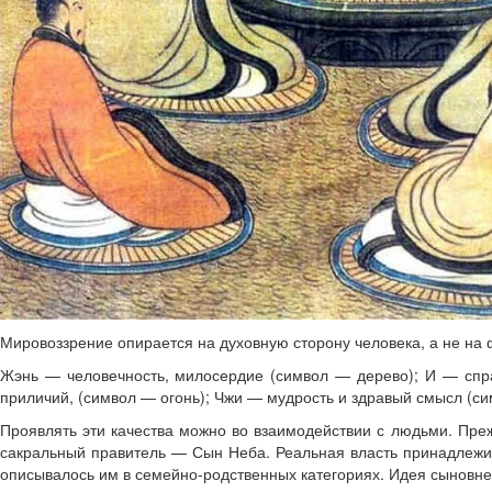
Мировоззрение опирается на духовную сторону человека, а не на 
Жэнь — человечность, милосердие (символ — дерево); И — справ
приличий, (символ — огонь); Чжи — мудрость и здравый смысл (си
Проявлять эти качества можно во взаимодействии с людьми. Прежд
сакральный правитель — Сын Неба. Реальная власть принадлежи
описывалось им в семейно-родственных категориях. Идея сыновней 