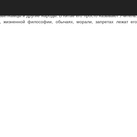
ьетнамцы и другие народы. В Китае его просто называют Учитель.
, жизненной философии, обычаях, морали, запретах лежат его