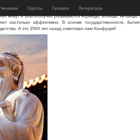
Ученикам
Группы
Галерея
Литература
я живут и благополучно развиваются корейцы, японцы, китайцы, в
ют настолько эффективно. В основе государственности, бытия
 детства. А это 2500 лет назад советовал нам Конфуций!