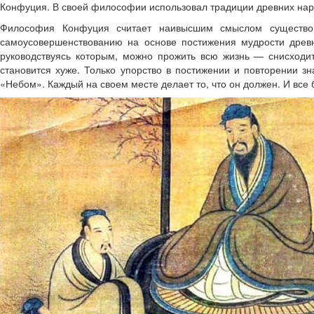
Конфуция. В своей философии использовал традиции древних наро
Философия Конфуция считает наивысшим смыслом существов
самоусовершенствованию на основе постижения мудрости древн
руководствуясь которым, можно прожить всю жизнь — снисходи
становится хуже. Только упорство в постижении и повторении зн
«Небом». Каждый на своем месте делает то, что он должен. И все 