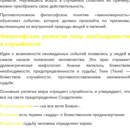
привели. Научившись искать в случайных событиях их причину,
можно преобразить свою действительность.
Противоположное философское понятие «закономерность»
объясняет событие, которое должно произойти по причинам,
вытекающим из внутренней природы вещей и явлений.
Философское развитие темы необходимости
и случайности
Идеи о возможности неожиданных событий появились у людей в
самом начале появления человечества. Это ярко отражает
древнегреческая мифология: Ананке являлось божеством
необходимости, предопределенности и судьбы; Тихе (Тюхе) —
божеством случайности, противопоставлением неизменной
судьбе.
Основные религии мира отрицают случайность и утверждают, что
все на свете предопределено Создателем.
В христианстве
— «на все воля Божья».
В исламе
есть термин «кадар» о божественном предначертании.
В индуизме
судьбу человека определяет карма.