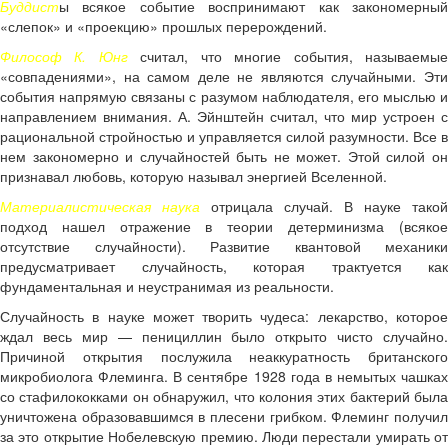
Буддист
ы всякое событие воспринимают как закономерный
«слепок» и «проекцию» прошлых перерождений.
Философ К. Юнг
считал, что многие события, называемы
«совпадениями», на самом деле не являются случайными. Эти
события напрямую связаны с разумом наблюдателя, его мыслью и
направлением внимания. А. Эйнштейн считал, что мир устроен с
рациональной стройностью и управляется силой разумности. Все в
нем закономерно и случайностей быть не может. Этой силой он
признавал любовь, которую называл энергией Вселенной.
Материалистическая наука
отрицала случай. В науке такой
подход нашел отражение в теории детерминизма (всякое
отсутствие случайности). Развитие квантовой механики
предусматривает случайность, которая трактуется как
фундаментальная и неустранимая из реальности.
Случайность в науке может творить чудеса: лекарство, которое
ждал весь мир — пенициллин было открыто чисто случайно.
Причиной открытия послужила неаккуратность британского
микробиолога Флеминга. В сентябре 1928 года в немытых чашках
со стафилококками он обнаружил, что колония этих бактерий была
уничтожена образовавшимся в плесени грибком. Флеминг получил
за это открытие Нобелевскую премию. Люди перестали умирать от