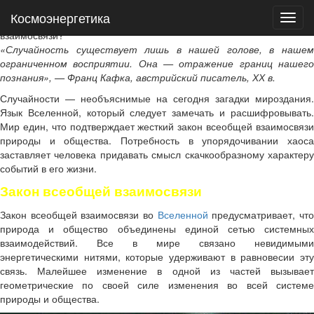
Космоэнергетика
Космоэнергетика
Случайности не случайны — как работает закон всеобщей
взаимосвязи?
«Случайность существует лишь в нашей голове, в нашем
ограниченном восприятии. Она — отражение границ нашего
познания», — Франц Кафка, австрийский писатель, ХХ в.
Случайности — необъяснимые на сегодня загадки мироздания.
Язык Вселенной, который следует замечать и расшифровывать.
Мир един, что подтверждает жесткий закон всеобщей взаимосвязи
природы и общества. Потребность в упорядочивании хаоса
заставляет человека придавать смысл скачкообразному характеру
событий в его жизни.
Закон всеобщей взаимосвязи
Закон всеобщей взаимосвязи во
Вселенной
предусматривает, чт
природа и общество объединены единой сетью системных
взаимодействий. Все в мире связано невидимыми
энергетическими нитями, которые удерживают в равновесии эту
связь. Малейшее изменение в одной из частей вызывает
геометрические по своей силе изменения во всей системе
природы и общества.