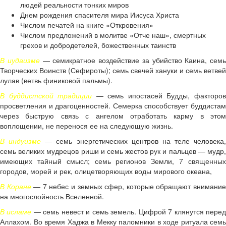
людей реальности тонких миров
Днем рождения спасителя мира Иисуса Христа
Числом печатей на книге «Откровения»
Числом предложений в молитве «Отче наш», смертных
грехов и добродетелей, божественных таинств
В иудаизме
— семикратное воздействие за убийство Каина, семь
Творческих Воинств (Сефироты); семь свечей хануки и семь ветвей
лулав (ветвь финиковой пальмы).
В буддистской традиции
— семь ипостасей Будды, факторо
просветления и драгоценностей. Семерка способствует буддистам
через быструю связь с ангелом отработать карму в этом
воплощении, не перенося ее на следующую жизнь.
В индуизме
— семь энергетических центров на теле человека,
семь великих мудрецов риши и семь жестов рук и пальцев — мудр,
имеющих тайный смысл; семь регионов Земли, 7 священных
городов, морей и рек, олицетворяющих воды мирового океана,
В Коране
— 7 небес и земных сфер, которые обращают внимани
на многослойность Вселенной.
В исламе
— семь невест и семь земель. Цифрой 7 клянутся пере
Аллахом. Во время Хаджа в Мекку паломники в ходе ритуала семь