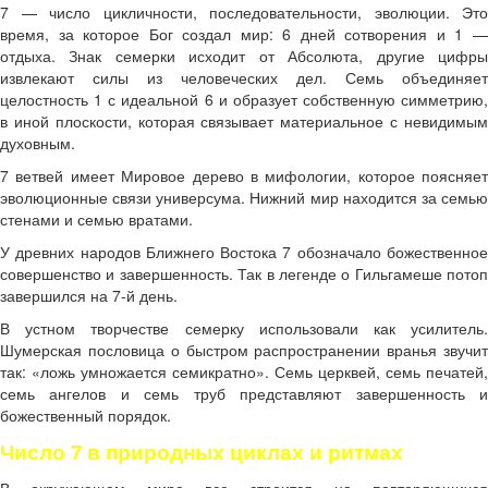
7 — число цикличности, последовательности, эволюции. Это
время, за которое Бог создал мир: 6 дней сотворения и 1 —
отдыха. Знак семерки исходит от Абсолюта, другие цифры
извлекают силы из человеческих дел. Семь объединяет
целостность 1 с идеальной 6 и образует собственную симметрию,
в иной плоскости, которая связывает материальное с невидимым
духовным.
7 ветвей имеет Мировое дерево в мифологии, которое поясняет
эволюционные связи универсума. Нижний мир находится за семью
стенами и семью вратами.
У древних народов Ближнего Востока 7 обозначало божественное
совершенство и завершенность. Так в легенде о Гильгамеше потоп
завершился на 7-й день.
В устном творчестве семерку использовали как усилитель.
Шумерская пословица о быстром распространении вранья звучит
так: «ложь умножается семикратно». Семь церквей, семь печатей,
семь ангелов и семь труб представляют завершенность и
божественный порядок.
Число 7 в природных циклах и ритмах