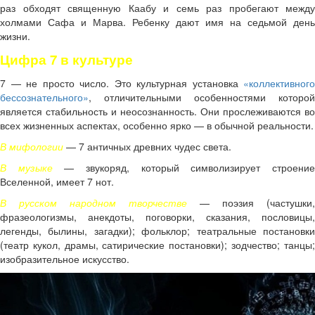
раз обходят священную Каабу и семь раз пробегают между
холмами Сафа и Марва. Ребенку дают имя на седьмой день
жизни.
Цифра 7 в культуре
7 — не просто число. Это культурная установка
«коллективного
бессознательного»
, отличительными особенностями которой
является стабильность и неосознанность. Они прослеживаются во
всех жизненных аспектах, особенно ярко — в обычной реальности.
В мифологии
— 7 античных древних чудес света.
В музыке
— звукоряд, который символизирует строени
Вселенной, имеет 7 нот.
В русском народном творчестве
— поэзия (частушки,
фразеологизмы, анекдоты, поговорки, сказания, пословицы,
легенды, былины, загадки); фольклор; театральные постановки
(театр кукол, драмы, сатирические постановки); зодчество; танцы;
изобразительное искусство.