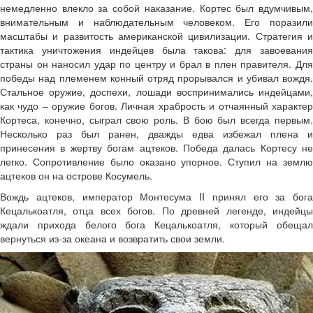
немедленно влекло за собой наказание. Кортес был вдумчивым,
внимательным и наблюдательным человеком. Его поразили
масштабы и развитость американской цивилизации. Стратегия и
тактика уничтожения индейцев была такова: для завоевания
страны он наносил удар по центру и брал в плен правителя. Для
победы над племенем конный отряд прорывался и убивал вождя.
Стальное оружие, доспехи, лошади воспринимались индейцами,
как чудо – оружие богов. Личная храбрость и отчаянный характер
Кортеса, конечно, сыграл свою роль. В бою был всегда первым.
Несколько раз был ранен, дважды едва избежал плена и
принесения в жертву богам ацтеков. Победа далась Кортесу не
легко. Сопротивление было оказано упорное. Ступил на землю
ацтеков он на острове Косумель.
Вождь ацтеков, император Монтесума II принял его за бога
Кецалькоатля, отца всех богов. По древней легенде, индейцы
ждали прихода белого бога Кецалькоатля, который обещал
вернуться из-за океана и возвратить свои земли.