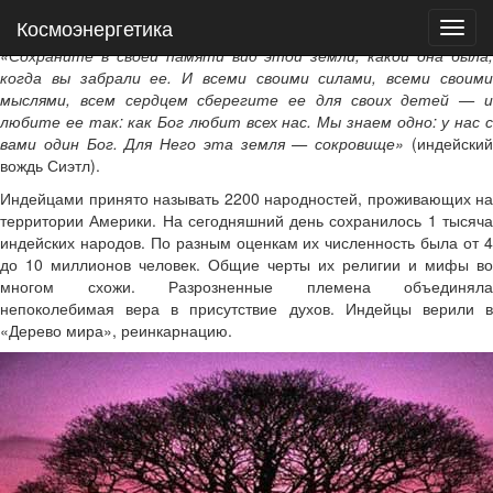
Космоэнергетика
Космоэнергетика
История индейцев Америки
«Сохраните в своей памяти вид этой земли, какой она была,
когда вы забрали ее. И всеми своими силами, всеми своими
мыслями, всем сердцем сберегите ее для своих детей — и
любите ее так: как Бог любит всех нас. Мы знаем одно: у нас с
вами один Бог. Для Него эта земля — сокровище»
(индейски
вождь Сиэтл).
Индейцами принято называть 2200 народностей, проживающих на
территории Америки. На сегодняшний день сохранилось 1 тысяча
индейских народов. По разным оценкам их численность была от 4
до 10 миллионов человек. Общие черты их религии и мифы во
многом схожи. Разрозненные племена объединяла
непоколебимая вера в присутствие духов. Индейцы верили в
«Дерево мира», реинкарнацию.