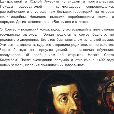
Центральной и Южной Америки испанцами и португальцами.
Походы завоевателей – конкистадоров сопровождались
разграблением и опустошением больших территорий, на которых
жили индейцы. Насилием, пытками, порабощением племен и
народов. Девиз завоевателей: «Бог, слава и золото».
Э. Кортес – испанский конкистадор, участвовавший в уничтожении
государства ацтеков. Эрнан родился в семье бедного, но
родовитого дворянина. Его отец был капитаном испанской армии.
Учиться на адвоката, куда его отправили родители, он не захотел.
Через 2 года он вернулся домой, не закончив обучение,
воодушевленный сообщением об открытии Нового Света
Колумбом. После экспедиции Колумба и открытия в 1492 году
новых земель, Испания принялась их завоевывать.