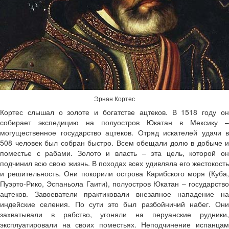
Эрнан Кортес
Кортес слышал о золоте и богатстве ацтеков. В 1518 году он
собирает экспедицию на полуостров Юкатан в Мексику –
могущественное государство ацтеков. Отряд искателей удачи в
508 человек был собран быстро. Всем обещали долю в добыче и
поместье с рабами. Золото и власть – эта цель, которой он
подчинил всю свою жизнь. В походах всех удивляла его жестокость
и решительность. Они покорили острова Карибского моря (Куба,
Пуэрто-Рико, Эспаньола Гаити), полуостров Юкатан – государство
ацтеков. Завоеватели практиковали внезапное нападение на
индейские селения. По сути это был разбойничий набег. Они
захватывали в рабство, угоняли на перуанские рудники,
эксплуатировали на своих поместьях. Неподчинение испанцам