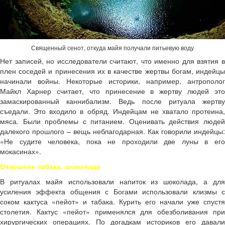
Священный сенот, откуда майя получали питьевую воду
Нет записей, но исследователи считают, что именно для взятия в
плен соседей и принесения их в качестве жертвы богам, индейцы
начинали войны. Некоторые историки, например, антрополог
Майкл Харнер считает, что принесение в жертву людей это
замаскированный каннибализм. Ведь после ритуала жертву
съедали. Это входило в обряд. Индейцам не хватало протеина,
мяса. Были проблемы с питанием. Оценивать действия людей
далекого прошлого – вещь неблагодарная. Как говорили индейцы:
«Не судите человека, пока не проходили две луны в его
мокасинах».
Открытие табака, шоколада
В ритуалах майя использовали напиток из шоколада, а для
усиления эффекта общения с Богами использовали клизмы с
соком кактуса «пейот» и табака. Курить его начали уже спустя
столетия. Кактус «пейот» применялся для обезболивания при
хирургических операциях. По догадкам историков его давали