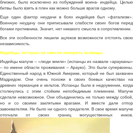
близких, было исключено из побуждений воина- индейца. Целью
битвы было взять в плен как можно больше врагов одному.
Еще один фактор неудачи в боях индейцев был «фатализм».
Военную неудачу они приписывали слабости своих богов перед
богами противника. Значит, нет никакого смысла в сопротивлении.
Все эти особенности лишили ацтеков возможности отстоять свою
независимость.
Индейцы, которых не смогли покорить испанцы
Индейцы мапуче – «люди земли» (испанцы их назвали «арауканы»
– по имени области проживания – Арауко). Это были супервоины.
Единственный народ в Южной Америке, который не был захвачен
Мадридом. Они очень похожи в своих боевых качествах на
древних германцев и кельтов. Испанцы были в недоумении, когда
столкнулись с этим стойким непобедимым племенем. Мапуче
сделали невозможное. Они объединились не только между собой,
но и со своими заклятыми врагами. И вместе дали отпор
завоевателям. Не было ни одного предателя. В свое время мапуче
отогнали от своих границ могущественных инков.