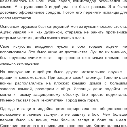
наматывалось на ноги, конь падал, конкистадор оказывался на
земле. А в рукопашной индейцам не было равных. Это было
довольно эффективное средств. Потом его переняли испанцы для
ловли мустангов.
Основным оружием был хитроумный меч из вулканического стекла.
Ацтек ударял им, как дубинкой, стараясь не ранить противника
острыми частями, чтобы живого взять в плен.
Свое искусство владения луком в бою гордые ацтеки не
использовали. Это было ниже их достоинства. Лук, по их мнению,
был оружием «чичимеков» – презренных охотничьих племен, не
знавших земледелия.
На вооружении индейцев было другое метательное оружие –
пращи и копьеметалки. При защите своей столицы Теночтитлан
воины располагались на плоских крышах домов с большим
запасом камней, размером с яйцо. Испанцы даже подойти не
могли к такому защищенному объекту. Его просто поджигали.
Именно так взят был Теночтитлан. Город весь горел.
Одежда и защита индейца демонстрировала его общественное
положение и личные заслуги, а не защиту в бою. Чем больше
перьев было на воине, тем больше заслуг в боях он имел.
Соседние племена это приводило в оцепенение. Конкистадоры же,