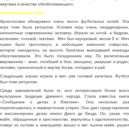
жертвам в качестве обезболивающего.
Экстремальные игры
Археологами обнаружено очень много футбольных полей. Эта
игра тоже была ритуалом. Условия игры очень неординарные,
непонятные современному человеку. Играли не ногой, а бедром,
коленями, головой, локтями. Мяч был каучуковый, весом 5 кг. Мяч
нужно было протолкнуть в небольшое каменное отверстие,
которое находилось на высоте. Капитана выигравшей команды
обезглавливали. Это было поощрением ему. По религиозным
верованиям – воин, погибший в бою; женщина, умершая в родах;
человек, принесенный в жертву богам, попадают в рай.
Следующие игроки играли в мяч уже головой капитана. Футбол
был тоже ритуалом.
Среди завоевателей были те, кого интересовали более всего
культурные традиции древнего народа. Стала известна книга
«Сообщение о делах в Юкатане». Она несколько раз
переписывалась и первоисточник утерян. Она дает представление
о миссионерских делах некого Диего де Ланда. Он, узнав, что
майя, обращенные в христианство, вернулись к идолопоклонству,
поверг их пыткам и экзекуциям; вешал и жег тысячи майя; рушил