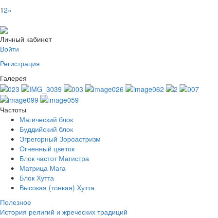
1
2
»
Личный кабинет
Войти
Регистрация
Галерея
Частоты
Магический блок
Буддийский блок
Эгрегорный Зороастризм
Огненный цветок
Блок частот Магистра
Матрица Мага
Блок Хутта
Высокая (тонкая) Хутта
Полезное
История религий и жреческих традиций