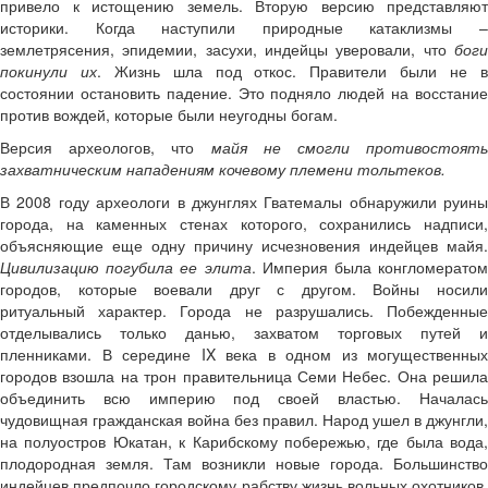
привело к истощению земель. Вторую версию представляют
историки. Когда наступили природные катаклизмы –
землетрясения, эпидемии, засухи, индейцы уверовали, что
бог
покинули их
. Жизнь шла под откос. Правители были не 
состоянии остановить падение. Это подняло людей на восстание
против вождей, которые были неугодны богам.
Версия археологов, что
майя не смогли противостоять
захватническим нападениям кочевому племени тольтеков.
В 2008 году археологи в джунглях Гватемалы обнаружили руины
города, на каменных стенах которого, сохранились надписи,
объясняющие еще одну причину исчезновения индейцев майя.
Цивилизацию погубила ее элита
. Империя была конгломератом
городов, которые воевали друг с другом. Войны носили
ритуальный характер. Города не разрушались. Побежденные
отделывались только данью, захватом торговых путей и
пленниками. В середине IX века в одном из могущественных
городов взошла на трон правительница Семи Небес. Она решила
объединить всю империю под своей властью. Началась
чудовищная гражданская война без правил. Народ ушел в джунгли,
на полуостров Юкатан, к Карибскому побережью, где была вода,
плодородная земля. Там возникли новые города. Большинство
индейцев предпочло городскому рабству жизнь вольных охотников.