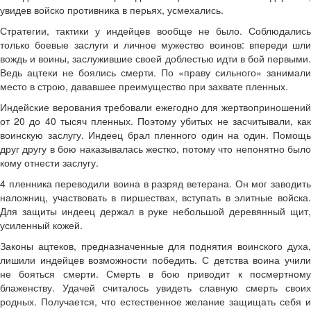
увидев войско противника в перьях, усмехались.
Стратегии, тактики у индейцев вообще не было. Соблюдались
только боевые заслуги и личное мужество воинов: впереди шли
вождь и воины, заслужившие своей доблестью идти в бой первыми.
Ведь ацтеки не боялись смерти. По «праву сильного» занимали
место в строю, дававшее преимущество при захвате пленных.
Индейские верования требовали ежегодно для жертвоприношений
от 20 до 40 тысяч пленных. Поэтому убитых не засчитывали, как
воинскую заслугу. Индеец брал пленного один на один. Помощь
друг другу в бою наказывалась жестко, потому что непонятно было
кому отнести заслугу.
4 пленника переводили воина в разряд ветерана. Он мог заводить
наложниц, участвовать в пиршествах, вступать в элитные войска.
Для защиты индеец держал в руке небольшой деревянный щит,
усиленный кожей.
Законы ацтеков, предназначенные для поднятия воинского духа,
лишили индейцев возможности победить. С детства воина учили
не бояться смерти. Смерть в бою приводит к посмертному
блаженству. Удачей считалось увидеть славную смерть своих
родных. Получается, что естественное желание защищать себя и