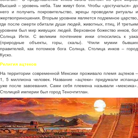
Высший – уровень неба. Там живут боги. Чтобы «достучаться» до
него и получить покровительство, жрецы проводили ритуалы и
жертвоприношения. Вторым уровнем является подземное царство,
где после смерти обитали души людей, животных, птиц. И третьим
уровнем был мир живущих людей. Верховное божество инков, бог
Солнца Инти. С великим почтением инки относились к уака
(природные объекты, горы, скалы). Чтили мумии бывших
правителей, как потомков бога Солнца. Столица инков – город
Куско.
Религия ацтеков
На территории современной Мексики проживало племя ацтеков –
1, 5 миллиона человек. Название «ацтеки» придумали испанцы
уже после завоевания. Сами себя племена называли «мексика».
Столицей империи был город Теночтитлан.