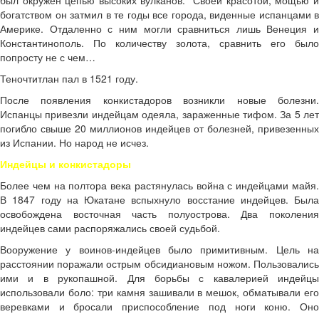
был окружен цепью высоких вулканов. Своей красотой, мощью и
богатством он затмил в те годы все города, виденные испанцами в
Америке. Отдаленно с ним могли сравниться лишь Венеция и
Константинополь. По количеству золота, сравнить его было
попросту не с чем…
Теночтитлан пал в 1521 году.
После появления конкистадоров возникли новые болезни.
Испанцы привезли индейцам одеяла, зараженные тифом. За 5 лет
погибло свыше 20 миллионов индейцев от болезней, привезенных
из Испании. Но народ не исчез.
Индейцы и конкистадоры
Более чем на полтора века растянулась война с индейцами майя.
В 1847 году на Юкатане вспыхнуло восстание индейцев. Была
освобождена восточная часть полуострова. Два поколения
индейцев сами распоряжались своей судьбой.
Вооружение у воинов-индейцев было примитивным. Цель на
расстоянии поражали острым обсидиановым ножом. Пользовались
ими и в рукопашной. Для борьбы с кавалерией индейцы
использовали боло: три камня зашивали в мешок, обматывали его
веревками и бросали приспособление под ноги коню. Оно