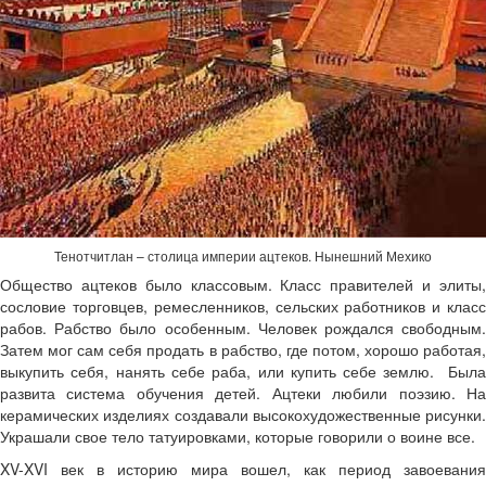
Тенотчитлан – столица империи ацтеков. Нынешний Мехико
Общество ацтеков было классовым. Класс правителей и элиты,
сословие торговцев, ремесленников, сельских работников и класс
рабов. Рабство было особенным. Человек рождался свободным.
Затем мог сам себя продать в рабство, где потом, хорошо работая,
выкупить себя, нанять себе раба, или купить себе землю. Была
развита система обучения детей. Ацтеки любили поэзию. На
керамических изделиях создавали высокохудожественные рисунки.
Украшали свое тело татуировками, которые говорили о воине все.
XV-XVI век в историю мира вошел, как период завоевания