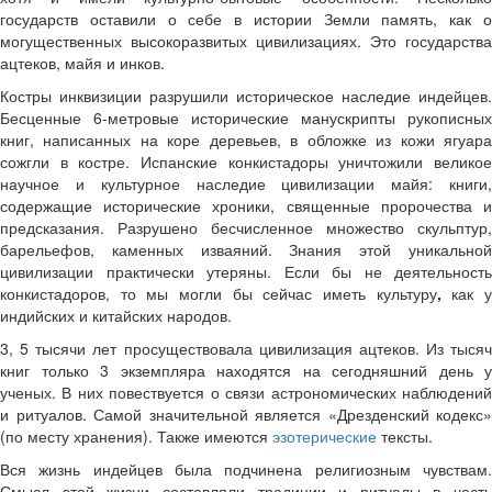
государств оставили о себе в истории Земли память, как о
могущественных высокоразвитых цивилизациях. Это государства
ацтеков, майя и инков.
Костры инквизиции разрушили историческое наследие индейцев.
Бесценные 6-метровые исторические манускрипты рукописных
книг, написанных на коре деревьев, в обложке из кожи ягуара
сожгли в костре. Испанские конкистадоры уничтожили великое
научное и культурное наследие цивилизации майя: книги,
содержащие исторические хроники, священные пророчества и
предсказания. Разрушено бесчисленное множество скульптур,
барельефов, каменных изваяний. Знания этой уникальной
цивилизации практически утеряны. Если бы не деятельность
конкистадоров, то мы могли бы сейчас иметь культуру
,
как 
индийских и китайских народов.
3, 5 тысячи лет просуществовала цивилизация ацтеков. Из тысяч
книг только 3 экземпляра находятся на сегодняшний день у
ученых. В них повествуется о связи астрономических наблюдений
и ритуалов. Самой значительной является «Дрезденский кодекс»
(по месту хранения). Также имеются
эзотерические
тексты.
Вся жизнь индейцев была подчинена религиозным чувствам.
Смысл этой жизни составляли традиции и ритуалы в честь