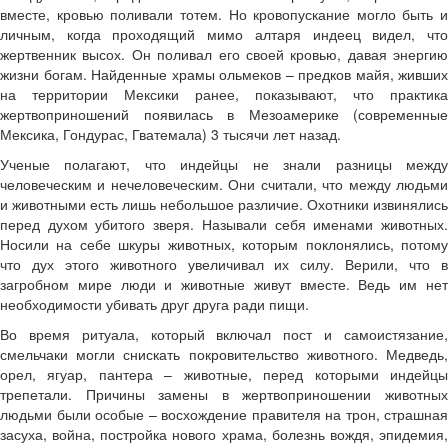
вместе, кровью поливали тотем. Но кровопускание могло быть и
личным, когда проходящий мимо алтаря индеец видел, что
жертвенник высох. Он поливал его своей кровью, давая энергию
жизни богам. Найденные храмы ольмеков – предков майя, живших
на территории Мексики ранее, показывают, что практика
жертвоприношений появилась в Мезоамерике (современные
Мексика, Гондурас, Гватемала) 3 тысячи лет назад.
Ученые полагают, что индейцы не знали разницы между
человеческим и нечеловеческим. Они считали, что между людьми
и животными есть лишь небольшое различие. Охотники извинялись
перед духом убитого зверя. Называли себя именами животных.
Носили на себе шкуры животных, которым поклонялись, потому
что дух этого животного увеличивал их силу. Верили, что в
загробном мире люди и животные живут вместе. Ведь им нет
необходимости убивать друг друга ради пищи.
Во время ритуала, который включал пост и самоистязание,
смельчаки могли снискать покровительство животного. Медведь,
орел, ягуар, пантера – животные, перед которыми индейцы
трепетали. Причины замены в жертвоприношении животных
людьми были особые – восхождение правителя на трон, страшная
засуха, война, постройка нового храма, болезнь вождя, эпидемия,