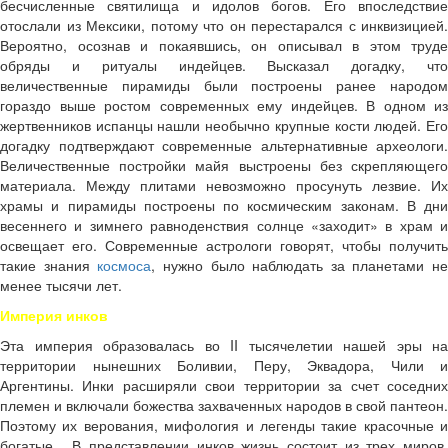
бесчисленные святилища и идолов богов. Его впоследствие
отослали из Мексики, потому что он перестарался с инквизицией.
Вероятно, осознав и покаявшись, он описывал в этом труде
обряды и ритуалы индейцев. Высказал догадку, что
величественные пирамиды были построены ранее народом
гораздо выше ростом современных ему индейцев. В одном из
жертвенников испанцы нашли необычно крупные кости людей. Его
догадку подтверждают современные альтернативные археологи.
Величественные постройки майя выстроены без скрепляющего
материала. Между плитами невозможно просунуть лезвие. Их
храмы и пирамиды построены по космическим законам. В дни
весеннего и зимнего равноденствия солнце «заходит» в храм и
освещает его. Современные астрологи говорят, чтобы получить
такие знания
космоса
, нужно было наблюдать за планетами не
менее тысячи лет.
Империя инков
Эта империя образовалась во II тысячелетии нашей эры на
территории нынешних Боливии, Перу, Эквадора, Чили и
Аргентины. Инки расширяли свои территории за счет соседних
племен и включали божества захваченных народов в свой пантеон.
Поэтому их верования, мифология и легенды такие красочные и
богатые. В представлении инков жизнь состоит из трех миров.