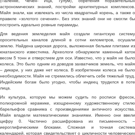
(Паленке, Чечен- Ица, Тулум), обретения поразительных
астрономических знаний, постройки архитектурных комплексов.
Майя знали, как извлекать из числа квадратный корень, а также о
правиле «золотого сечения». Без этих знаний они не смогли бы
построить идеально ровные пирамиды.
Для ведения земледелия майя создали гигантскую систему
оросительных каналов длиной в сотни километров, осушали
землю. Найдена широкая дорога, выложенная белыми плитами из
юкатанского известняка. Археологи обнаружили каменный каток
весом 5 тонн и отверстием для оси. Известно, что у майя не было
колеса. Это было одним из доводов захватчиков земель, что майя
– дикари, у них даже нет колеса. В изобретении колеса не было
необходимости. Майя не стремились облегчить себе тяжелый труд.
Индейским богам было угодно, чтобы индеец трудился в поте
лица.
Их культура, которую мы можем судить по росписи фресок,
полихромной керамике, изощренному художественному стилю
барельефов сравнима с произведениями античного искусства.
Майя владели математическими знаниями. Именно они ввели
цифру 0. Частично расшифрована их письменность –
иероглифическими блоками. Сложная и точная система
календарей, которая свидетельствует о цикличности человеческих