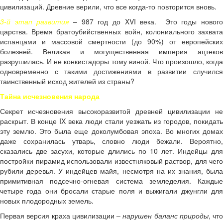
цивилизаций. Древние верили, что все когда-то повторится вновь.
3-й этап развития
– 987 год до XVI века. Это годы новог
царства. Время братоубийственных войн, колониального захвата
испанцами и массовой смертности (до 90%) от европейских
болезней. Великая и могущественная империя ацтеков
разрушилась. И не конкистадоры тому виной. Что произошло, когда
одновременно с такими достижениями в развитии случился
таинственный исход жителей из страны?
Тайна исчезновения народа
Секрет исчезновения высокоразвитой древней цивилизации не
раскрыт. В конце IX века люди стали уезжать из городов, покидать
эту землю. Это была еще доколумбовая эпоха. Во многих домах
даже сохранилась утварь, словно люди бежали. Вероятно,
сказались две засухи, которые длились по 10 лет. Индейцы для
постройки пирамид использовали известняковый раствор, для чего
рубили деревья. У индейцев майя, несмотря на их знания, была
примитивная подсечно-огневая система земледелия. Каждые
четыре года они бросали старые поля и выжигали джунгли для
новых плодородных земель.
Первая версия краха цивилизации –
нарушен баланс природы
, что