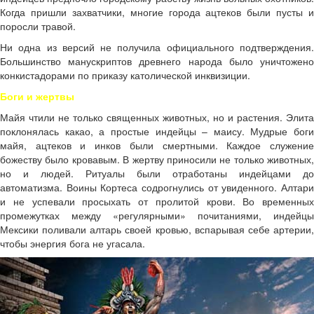
Когда пришли захватчики, многие города ацтеков были пусты и
поросли травой.
Ни одна из версий не получила официального подтверждения.
Большинство манускриптов древнего народа было уничтожено
конкистадорами по приказу католической инквизиции.
Боги и жертвы
Майя чтили не только священных животных, но и растения. Элита
поклонялась какао, а простые индейцы – маису. Мудрые боги
майя, ацтеков и инков были смертными. Каждое служение
божеству было кровавым. В жертву приносили не только животных,
но и людей. Ритуалы были отработаны индейцами до
автоматизма. Воины Кортеса содрогнулись от увиденного. Алтари
и не успевали просыхать от пролитой крови. Во временных
промежутках между «регулярными» почитаниями, индейцы
Мексики поливали алтарь своей кровью, вспарывая себе артерии,
чтобы энергия бога не угасала.