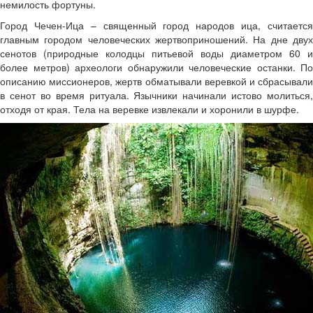
немилость фортуны.
Город Чечен-Ица – священный город народов ица, считается
главным городом человеческих жертвоприношений. На дне двух
сенотов (природные колодцы питьевой воды диаметром 60 и
более метров) археологи обнаружили человеческие останки. По
описанию миссионеров, жертв обматывали веревкой и сбрасывали
в сенот во время ритуала. Язычники начинали истово молиться,
отходя от края. Тела на веревке извлекали и хоронили в шурфе.