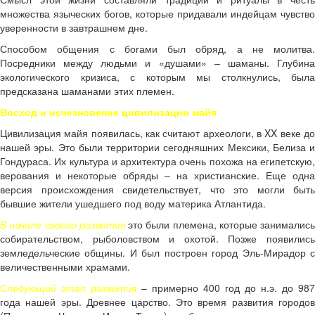
множества языческих богов, которые придавали индейцам чувство
уверенности в завтрашнем дне.
Способом общения с богами был обряд, а не молитва.
Посредники между людьми и «душами» – шаманы. Глубина
экологического кризиса, с которым мы столкнулись, была
предсказана шаманами этих племен.
Восход и исчезновение цивилизации майя
Цивилизация майя появилась, как считают археологи, в XX веке до
нашей эры. Это были территории сегодняшних Мексики, Белиза и
Гондураса. Их культура и архитектура очень похожа на египетскую,
верования и некоторые обряды – на христианские. Еще одна
версия происхождения свидетельствует, что это могли быть
бывшие жители ушедшего под воду материка Атлантида.
В начале своего развития
это были племена, которые занимались
собирательством, рыболовством и охотой. Позже появились
земледельческие общины. И был построен город Эль-Мирадор с
величественными храмами.
Следующий этап развития
– примерно 400 год до н.э. до 987
года нашей эры. Древнее царство. Это время развития городов