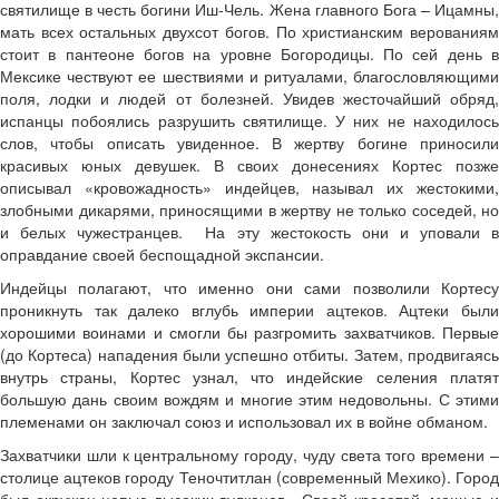
святилище в честь богини Иш-Чель. Жена главного Бога – Ицамны,
мать всех остальных двухсот богов. По христианским верованиям
стоит в пантеоне богов на уровне Богородицы. По сей день в
Мексике чествуют ее шествиями и ритуалами, благословляющими
поля, лодки и людей от болезней. Увидев жесточайший обряд,
испанцы побоялись разрушить святилище. У них не находилось
слов, чтобы описать увиденное. В жертву богине приносили
красивых юных девушек. В своих донесениях Кортес позже
описывал «кровожадность» индейцев, называл их жестокими,
злобными дикарями, приносящими в жертву не только соседей, но
и белых чужестранцев. На эту жестокость они и уповали в
оправдание своей беспощадной экспансии.
Индейцы полагают, что именно они сами позволили Кортесу
проникнуть так далеко вглубь империи ацтеков. Ацтеки были
хорошими воинами и смогли бы разгромить захватчиков. Первые
(до Кортеса) нападения были успешно отбиты. Затем, продвигаясь
внутрь страны, Кортес узнал, что индейские селения платят
большую дань своим вождям и многие этим недовольны. С этими
племенами он заключал союз и использовал их в войне обманом.
Захватчики шли к центральному городу, чуду света того времени –
столице ацтеков городу Теночтитлан (современный Мехико). Город