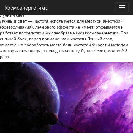
Космоэнергетика
Космоэнергетика
ЛУННЫЙ СВЕТ
Лунный свет
Лунный свет
— частота используется для местной анестезии
(обезболивания), лечебного эффекта не имеет, открывается и
работает посредством мыслеобраза науки космоэнергетики. При
сильной боли, перед применением частоты Лунный свет,
желательно проработать место боли частотой Фираст и методом
«моторчик-колодец», затем дать частоту Лунный свет, можно 2-3
раза.