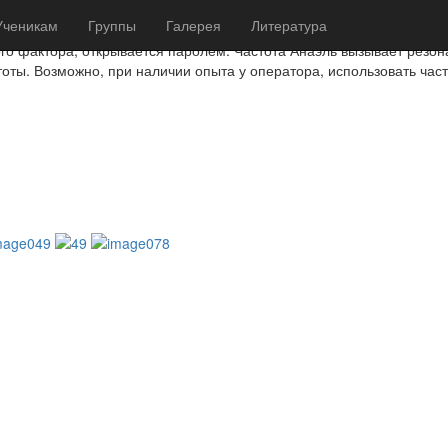
Ученикам
Группы
Галерея
Литература
го фактора, открывается паролем. Частота Анаэль вызывает резона
тоты. Возможно, при наличии опыта у оператора, использовать ча