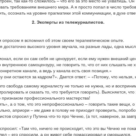
троен, так как-то сложилось – что его за это место не ухватишь. Он
овать требованиям внешнего мира. А я просто попал в число требо
ть, осознать на уровне прагматики этой коммуникации, в духе ответ
2. Эксперты из тележурналистов.
ым опросом я вспомнил об этом своем терапевтическом опыте.
ия достаточно высокого уровня звучала, на разные лады, одна мы
сионал, если он сам себя не цензурует, если ему нужен внешний ц
внутреннюю самоцензуру, не говорить то, что от них слышать не хот
конкретном канале, а ведь у канала есть своя позиция.»
 они остаются за кадром?». Дается ответ: – «Потому, что нельзя, 
, что свобода самому журналисту не только не нужна, но и воспри
онтролировать и сказать то, что требуется говорить). Выясняется, ч
это признаком профессионального мастерства!
ить», а о том, что это непрофессионально – говорить такие вещи, о
льно, априори – им даже в голову не приходит проверить, попроб
стов спросил у Путина что-то про Чечню, (а тот, наверное, за зав
н спросил: «Там что, ничего не происходит, что это вы Чечню не п
олел – его спросили, а он живот себе помассировал и сморщился.