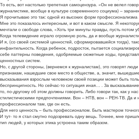
То есть, вот настолько трепетная самоцензура. «Он не велел говор
журналистике, вообще в культуре современного социума) – заранее 
Я прочитываю это так: одной из высоких форм профессионализма 
Мне это показалось интересным, и вот в каком смысле. Я некотор
мечтали о свободе слова, «Хоть три минуты правды, пусть потом уб
Когда телевидение играло огромную роль, да и вообще журналистик
И я, (со своей системой ценностей, сформировавшейся тогда), так
инфантильность. Когда ребенок, подросток, пытается социализир
себе паттерны поведения, одобряемые сюжетные ходы, представлен
ценностных систем.
Но, с другой стороны, (вернемся к журналистам), это говорят лю
признакам, нашедшие свое место в обществе, а, значит, вышедшие 
высказывания взрослым человеком своей позиции может быть только
беспринципность. Но сейчас-то ситуация иная… . За высказывание 
то, по-другому об этом должны говорить. Либо говори так, как у н
стилистическими предпочтениями. Вон – НТВ, вон – РЕН-ТВ. Да и не
профессионалом там, где он есть.
Для него ценность – быть профессионалом. Быть мастером точного 
И тут- то я стал смутно подозревать одну вещь. Точнее, мне пришл
тип людей, у которых этика устроена таким образом.