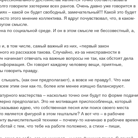
го говорили эзотерики всех рангов. Очень давно уже говорится в
иях – какой он будет свободный, замечательный!!! Какой это будет
место этого мнение коллектива. Я вдруг почувствовал, что, в каком-
другом смысле.
ена по социальной среде. И он в этом смысле не бессовестный, а,
и, в том числе, самый важный из них, «первый закон
го из рассказов такова. Случайно, из-за неисправности в
н начинает отвечать на важные вопросы не так, как обстоят дела
 информация. Он говорит каждому человеку вещи, приятные,
ы говорить правду.
 слышать, (как они предполагают), а вовсе не правду1. Что нам
всем этим они как-то, более или менее изящно балансируют.
ературного мастерства – насколько точно они будут по форме подачи
комерно предполагал. Это не мотивация приспособленца, который
ысказываю идею, что собственная песня или поиск своего места
о является фигурой в этом гештальте? А вот что – в рабочее
онту вычислительной техники – почему-то начинаю в рабочее время
отай с тем, что тебе на работе положено, а стихи – пиши,