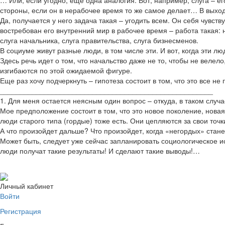
… Или, если угодно, еще одна аналогия: Вот, например, слуга – ег
стороны, если он в нерабочее время то же самое делает… В выход
Да, получается у него задача такая – угодить всем. Он себя чувст
востребован его внутренний мир в рабочее время – работа такая: н
слуга начальника, слуга правительства, слуга бизнесменов.
В социуме живут разные люди, в том числе эти. И вот, когда эти л
Здесь речь идет о том, что начальство даже не то, чтобы не велел
изгибаются по этой ожидаемой фигуре.
Еще раз хочу подчеркнуть – гипотеза состоит в том, что это все н
_____________________________________________________
1. Для меня остается неясным один вопрос – откуда, в таком случа
Мое предположение состоит в том, что это новое поколение, новая
люди старого типа (гордые) тоже есть. Они цепляются за свои точк
А что произойдет дальше? Что произойдет, когда «негордых» стане
Может быть, следует уже сейчас запланировать социологическое ис
люди получат такие результаты! И сделают такие выводы!…
Личный кабинет
Войти
Регистрация