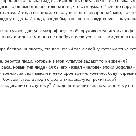
о профессиональная задача: исполнять приказания начальника. Это,
ные-то он имеет право говорить то, что сам думает? Это не нару
вует этим. И тогда все нормально: у него есть внутренний мир, но 
адо угождать. И тогда, вроде бы, все понятно: журналист – слуга 
юди получают доступ к микрофону, то обнаруживается, что микрофон 
о, а они ожидают, что оно не одобрит, если услышит – им даже в г
е про беспринципность, это про новый тип людей, у которых этика у
е, берутся люди, которые в этой культуре задают точки зрения?
 раса, новый тип людей (я бы его назвал «человек эпохи Водолея»
и зрения, за свои мысли и некоторое время, конечно, будут стремит
т большинство, а люди старого типа окажутся реликтами?
следование на эту тему? И надо поторопиться, пока есть кому его