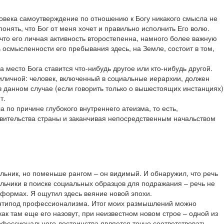
ловека самоутверждение по отношению к Богу никакого смысла не
понять, что Бог от меня хочет и правильно исполнить Его волю.
что его личная активность второстепенна, намного более важную
ь осмысленности его пребывания здесь, на Земле, состоит в том,
а место Бога ставится что-нибудь другое или кто-нибудь другой.
риличной: человек, включенный в социальные иерархии, должен
в данном случае (если говорить только о вышестоящих инстанциях)
т.
 по причине глубокого внутреннего атеизма, то есть,
авительства страны и заканчивая непосредственным начальством
чальник, но поменьше рангом – он видимый. И обнаружил, что речь
альчики в поиске социальных образцов для подражания – речь не
х формах. Я ощутил здесь веяние новой эпохи.
– антипод профессионализма. Итог моих размышлений можно
как там еще его назовут, при неизвестном новом строе – одной из
офессионального достоинства является точно соответствовать