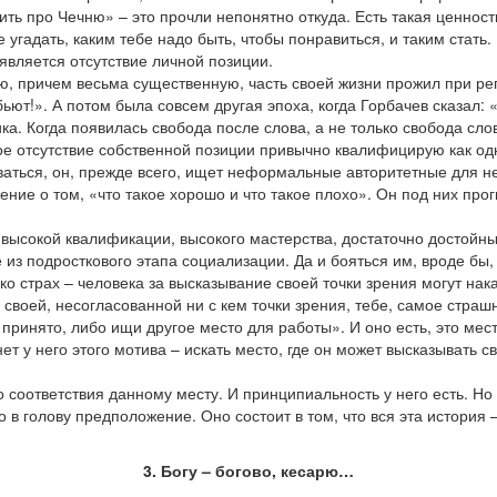
ить про Чечню» – это прочли непонятно откуда. Есть такая ценност
угадать, каким тебе надо быть, чтобы понравиться, и таким стать.
является отсутствие личной позиции.
ую, причем весьма существенную, часть своей жизни прожил при р
ьют!». А потом была совсем другая эпоха, когда Горбачев сказал: 
а. Когда появилась свобода после слова, а не только свобода сло
ое отсутствие собственной позиции привычно квалифицирую как одно
оваться, он, прежде всего, ищет неформальные авторитетные для 
ие о том, «что такое хорошо и что такое плохо». Он под них про
ди высокой квалификации, высокого мастерства, достаточно достой
из подросткового этапа социализации. Да и бояться им, вроде бы,
 страх – человека за высказывание своей точки зрения могут нака
своей, несогласованной ни с кем точки зрения, тебе, самое страш
ас принято, либо ищи другое место для работы». И оно есть, это м
т у него этого мотива – искать место, где он может высказывать с
соответствия данному месту. И принципиальность у него есть. Но 
о в голову предположение. Оно состоит в том, что вся эта история 
3. Богу – богово, кесарю…