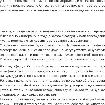
уже его не поймаю, потому что он так устроился, и он так сейчас ус
там «не присутствовал». Он всегда считал ценностью – соответств
работы над текстами экспертных диалогов – ее не удавалось схвати
Так вот, в процессе работы над текстами, связанными с экспертн
В нескольких интервью, в ходе диалога с сотрудниками телевиден
журналиста является хорошо выстроенная самоцензура».
Эта мысль озвучивалась, например, так: «Ну, какой же он профес
мастерство, если они сами себе даже не могут устроить аккуратную 
профессионал, если говорит то, что сам думает, хотя работает на 
Или на вопрос: «Почему вы не освещаете те или иные темы, почему
Речь идет (вроде бы) о свободе журналистики и вдруг выясняется
тона (что хочет, то и говорит, как животное, – нет, чтоб себя прок
нибудь другой. И не только охотно это делает, но еще и считает 
Речь идет даже не о том, что «Начальство не велело об этом говор
если услышит. Изгиб по этой ожидаемой фигуре происходит изнача
который стал мне известен совершенно случайно. Кто-то из журнали
схватило), он скривился, не ответил.
После этого Чечня на два месяца исчезла с экранов. А когда Пути
тему»… Тут он и стал вспоминать, что у него, собственно, живот б