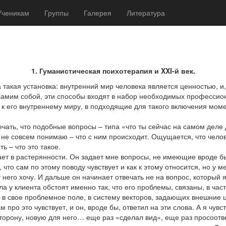
Ученикам
Группы
Галерея
Литература
1. Гуманистическая психотерапия и XXI-й век.
акая установка: внутренний мир человека является ценностью, и, к
самим собой, эти способы входят в набор необходимых профессион
к его внутреннему миру, в подходящие для такого включения моме
ечать, что подобные вопросы – типа «что ты сейчас на самом деле 
 не совсем понимаю – что с ним происходит. Ощущается, что челов
ь – что это такое.
ет в растерянности. Он задает мне вопросы, не имеющие вроде бы 
что сам по этому поводу чувствует и как к этому относится, но у м
т него хочу. И дальше он начинает отвечать не на вопрос, который
а у клиента обстоят именно так, что его проблемы, связаны, в час
я в свое проблемное поле, в систему векторов, задающих внешние ц
 про это чувствует, и он, вроде бы, ответил на эти слова. А я чувс
сторону, новую для него… еще раз «сделал вид», еще раз просоотв