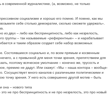
ь в современной журналистике, (а, возможно, не только
епрессивном социализме и хорошо его помню. И помню, как мы
«возьмите себе столько демократии, сколько сможете удержать».
ва.
 из двух – либо как беспринципность, либо как незрелость,
него группы – так называемые «референтные» – и нарабатывает
гибается и таким образом создает себе набор возможных
ные. Состоявшиеся социально и, по всем прямым и косвенным
 нечего, а с привычной для меня точки зрения, препятствием для
зать, поэтому всяческое умолчание – конечно же, трусость и
ное, премию не дадут. Или скажут: «Мы – наша контора – вообще-
есто. Сосуществует много каналов с различными политическими и
вою точку зрения. У него есть совершенно другой мотив – быть
и она – нового типа
– это не про беспринципность и не про незрелость, это про новый