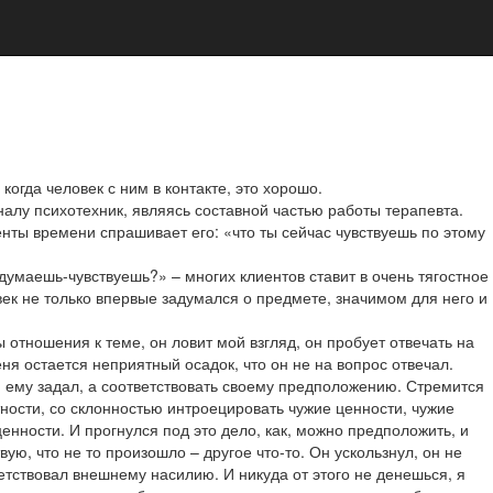
огда человек с ним в контакте, это хорошо.
алу психотехник, являясь составной частью работы терапевта.
нты времени спрашивает его: «что ты сейчас чувствуешь по этому
думаешь-чувствуешь?» – многих клиентов ставит в очень тягостное
ек не только впервые задумался о предмете, значимом для него и
отношения к теме, он ловит мой взгляд, он пробует отвечать на
еня остается неприятный осадок, что он не на вопрос отвечал.
 я ему задал, а соответствовать своему предположению. Стремится
тности, со склонностью интроецировать чужие ценности, чужие
енности. И прогнулся под это дело, как, можно предположить, и
твую, что не то произошло – другое что-то. Он ускользнул, он не
етствовал внешнему насилию. И никуда от этого не денешься, я