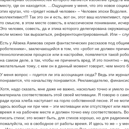
месту, где он находится. …Ощущение у меня, что это новое социал
этих кругах, что «грядет новый человек» – Человек эпохи Водолея
коллективист!!! Так это он и есть, вот он, этот ваш коллективист, п
то смысле, в этом месте совесть, в классическом понимании, исче
Это человек, совесть, да и этика которого делегирована окружающ
если можно так выразиться, референтоцентрированный. Или – сл
Есть у Айзека Азимова серия фантастических рассказов под общим
роботехники», заключающийся в том, что «робот не должен причиня
технологическом процессе или в настройке, появляется такой робо
на самом деле, а так, чтобы не причинить вред. И это понятно – 
желательные тому, с кем он в данный момент говорит, чем много б
У меня вопрос – годится ли эта ассоциация сюда? Ведь эти журнали
понравится, что начальству понравится. Рекламодателю, финанси
Хотя, надо сказать, мне даже не важно, насколько точно и умело о
материала соответствовать этой своей мотивации. Я говорю о само
ради куска хлеба наступает на горло собственной песне. И не мот
здесь вообще ни при чем – эти мотивации или отсутствуют или явл
время я на рабочем месте и должен точно ему соответствовать. В
писать стихи; это может быть, для стихов хорошо, но для радиоин
пожалуйста, но в свободное от работы время. И здесь то же – у мен