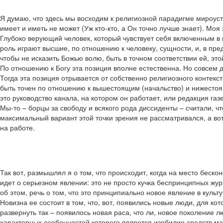
Я думаю, что здесь мы восходим к религиозной парадигме мироуст
имеет и иметь не может (Уж кто-кто, а Он точно лучше знает). Моя
Глубоко верующий человек, который чувствует себя включенным в 
роль играют высшие, по отношению к человеку, сущности, и, в пре
чтобы не исказить Божью волю, быть в точном соответствии ей, эт
По отношению к Богу эта позиция вполне естественна. Но совсем др
Тогда эта позиция отрывается от собственно религиозного контек
быть точен по отношению к вышестоящим (начальство) и нижестоящ
это руководство канала, на котором он работает, или редакция газ
Мы-то – борцы за свободу и всякого рода диссиденты – считали, чт
максимальный вариант этой точки зрения не рассматривался, а во
на работе.
Так вот, размышлял я о том, что происходит, когда на место беск
идет о серьезном явлении: это не просто кучка беспринципных жур
об этом, речь о том, что это принципиально новое явление в куль
Новизна ее состоит в том, что, вот, появились новые люди, для
развернуть так – появилось новая раса, что ли, новое поколение 
характерных особенностей которого является изобилие средств м