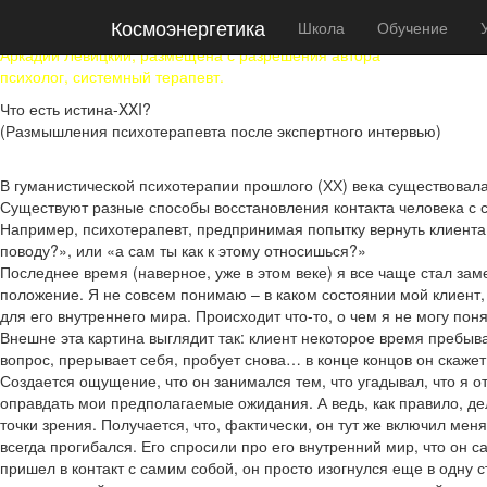
Космоэнергетика
Космоэнергетика
Школа
Обучение
Аркадий Левицкий «Что есть истина XXI»
Аркадий Левицкий, размещена с разрешения автора
психолог, системный терапевт.
Что есть истина-XXI?
(Размышления психотерапевта после экспертного интервью)
В гуманистической психотерапии прошлого (ХХ) века существовала т
Существуют разные способы восстановления контакта человека с 
Например, психотерапевт, предпринимая попытку вернуть клиента 
поводу?», или «а сам ты как к этому относишься?»
Последнее время (наверное, уже в этом веке) я все чаще стал зам
положение. Я не совсем понимаю – в каком состоянии мой клиент,
для его внутреннего мира. Происходит что-то, о чем я не могу понят
Внешне эта картина выглядит так: клиент некоторое время пребыва
вопрос, прерывает себя, пробует снова… в конце концов он скажет, 
Создается ощущение, что он занимался тем, что угадывал, что я о
оправдать мои предполагаемые ожидания. А ведь, как правило, дел
точки зрения. Получается, что, фактически, он тут же включил мен
всегда прогибался. Его спросили про его внутренний мир, что он сам
пришел в контакт с самим собой, он просто изогнулся еще в одну 