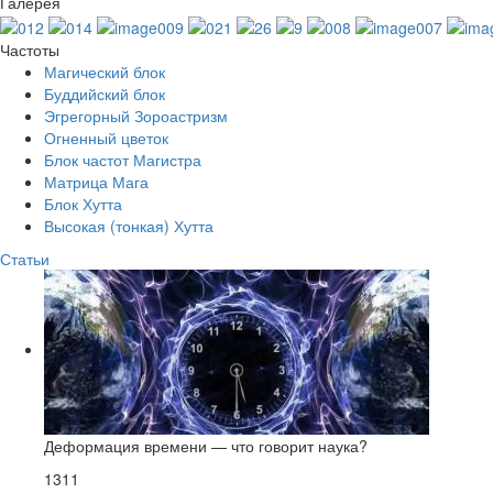
Галерея
Частоты
Магический блок
Буддийский блок
Эгрегорный Зороастризм
Огненный цветок
Блок частот Магистра
Матрица Мага
Блок Хутта
Высокая (тонкая) Хутта
Статьи
Деформация времени — что говорит наука?
1311