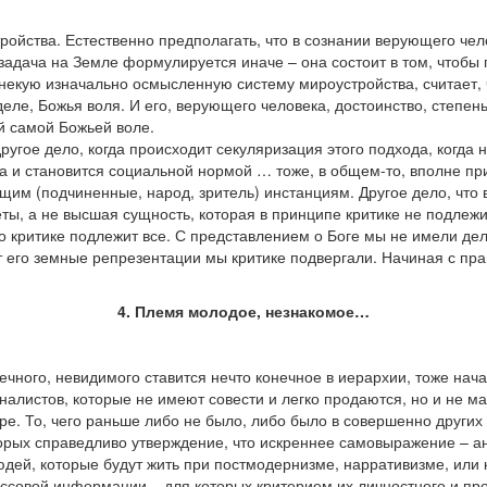
ройства. Естественно предполагать, что в сознании верующего че
 задача на Земле формулируется иначе – она состоит в том, чтобы 
некую изначально осмысленную систему мироустройства, считает, 
деле, Божья воля. И его, верующего человека, достоинство, степен
ой самой Божьей воле.
угое дело, когда происходит секуляризация этого подхода, когда н
ста и становится социальной нормой … тоже, в общем-то, вполне п
им (подчиненные, народ, зритель) инстанциям. Другое дело, что 
еты, а не высшая сущность, которая в принципе критике не подлежи
о критике подлежит все. С представлением о Боге мы не имели дела
т его земные репрезентации мы критике подвергали. Начиная с пр
4. Племя молодое, незнакомое…
онечного, невидимого ставится нечто конечное в иерархии, тоже на
налистов, которые не имеют совести и легко продаются, но и не м
туре. То, чего раньше либо не было, либо было в совершенно други
 которых справедливо утверждение, что искреннее самовыражение 
людей, которые будут жить при постмодернизме, нарративизме, или 
ассовой информации – для которых критерием их личностного и пр