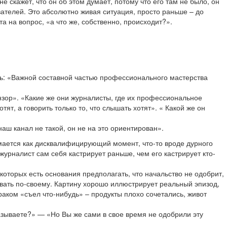
 не скажет, что он об этом думает, потому что его там не было, он
вателей. Это абсолютно живая ситуация, просто раньше – до
а на вопрос, «а что же, собственно, происходит?».
сль: «Важной составной частью профессионального мастерства
ензор». «Какие же они журналисты, где их профессиональное
ят, а говорить только то, что слышать хотят». « Какой же он
наш канал не такой, он не на это ориентирован».
нимается как дисквалифицирующий момент, что-то вроде дурного
то журналист сам себя кастрирует раньше, чем его кастрирует кто-
 которых есть основания предполагать, что начальство не одобрит,
овать по-своему. Картину хорошо иллюстрирует реальный эпизод,
траком «съел что-нибудь» – продукты плохо сочетались, живот
оказываете?» — «Но Вы же сами в свое время не одобрили эту