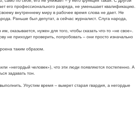
 само по себе, его не унижает – у него функция такая. С другой
шает его профессионального разряда, не уменьшает квалификацию.
он своему внутреннему миру в рабочее время слова не дает. Не
народа. Раньше был депутат, а сейчас журналист. Слуга народа,
им, оказывается, нужен для того, чтобы сказать что-то «не свое».
олову не приходит проверить, попробовать – они просто изначально
строена таким образом.
 или «негордый человек»), что эти люди появляются постепенно. А
ься задавать тон.
 выполнить. Упустим время – вымрет старая гвардия, а негордые