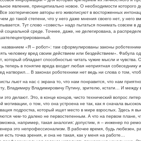
ьное явление, принципиально новое. О необходимости которого дол
. Все эзотерические авторы его живописуют в восторженных интонац
ричем до такой степени, что у него даже мнения своего нет, у него в
рпывается. Тут слово «совесть» надо пытаться понимать совсем в 
ей социальной среде. Точнее, даже, не делегирована, а распредел
ушателецентрированный.
 названием «Я – робот»: там сформулированы законы роботехники 
ть человеку вред своим действием или бездействием». Фабула одно
т, который обладает способностью читать чужие мысли и чувства. О
ведь теперь в понятие вреда входит любая неприятная собеседнику
ед натворил… В законах роботехники нет ведь ни слова о том, чтоб
сты льют на нас с экрана то, что нам понравится, что нам приятно
сту, Владимиру Владимировичу Путину, зрителю, кстати… И между 
ни это делают. Это, в конце концов, чисто технический вопрос лит
й мотивации, о том, что она устроена не так, как я сначала высо
ивация подростка, который ищет место в мире взрослых. Здесь я в
яются чем-то далеко не первостепенным. А что на первом плане, чт
озможна, например, такая аналогия: допустим, я – инженер по рем
женера это непрофессионализм. В рабочее время, будь любезен, раб
я есть точка зрения, и она не такая, как у меня на работе…